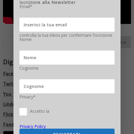
Iscrizione alla Newsletter
Email*
controlla la tua inbox per confermare l'iscrizione
Nome
Digitalic Network
Cognome
Facebook
Twitter
You Tube
Privacy*
LindedIn
Accetto la
Flickr
Feed RSS
Privacy Policy