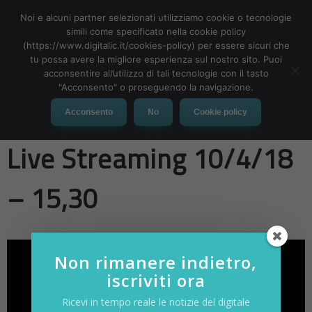
Noi e alcuni partner selezionati utilizziamo cookie o tecnologie
simili come specificato nella cookie policy
(https://www.digitalic.it/cookies-policy) per essere sicuri che
tu possa avere la migliore esperienza sul nostro sito. Puoi
MENU
acconsentire all’utilizzo di tali tecnologie con il tasto
"Acconsento" o proseguendo la navigazione.
Manufacturing Trends
Acconsento
No
Cookie policy
Live Streaming 10/4/18
– 15,30
Non rimanere indietro,
iscriviti ora
Ricevi in tempo reale le notizie del digitale