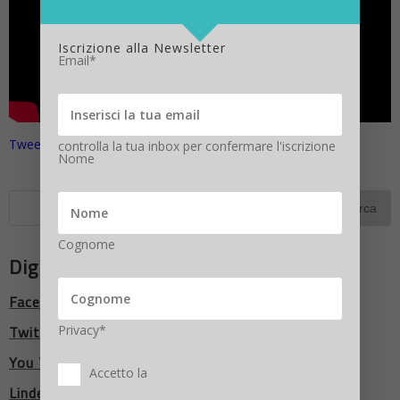
Iscrizione alla Newsletter
Email*
Tweet riguardo #ManufacturingTrends
controlla la tua inbox per confermare l'iscrizione
Nome
Cognome
Digitalic Network
Facebook
Twitter
Privacy*
You Tube
Accetto la
LindedIn