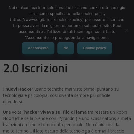
Noi e alcuni partner selezionati utilizziamo cookie o tecnologie
simili come specificato nella cookie policy
(https://www.digitalic.it/cookies-policy) per essere sicuri che
tu possa avere la migliore esperienza sul nostro sito. Puoi
MENU
acconsentire all’utilizzo di tali tecnologie con il tasto
"Acconsento" o proseguendo la navigazione.
Nuovi Hacker Webinar
Acconsento
No
Cookie policy
2.0 Iscrizioni
I
nuovi Hacke
r usano tecniche mai viste prima, puntano su
tecnologia e psicologia, così diventa sempre più difficile
difendersi.
Una volta l’
hacker viveva sul filo di lama
tra l’essere un Robin
Hood (che se la prende con i “grandi” ) e uno scassinatore; a metà
tra azioni eroiche e tornaconto personale. Non è più così da
molto tempo… il lato oscuro della tecnologia è ormai il braccio