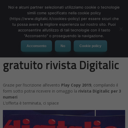
Noi e alcuni partner selezionati utilizziamo cookie o tecnologie
simili come specificato nella cookie policy
(https://www.digitalic.it/cookies-policy) per essere sicuri che
tu possa avere la migliore esperienza sul nostro sito. Puoi
MENU
acconsentire all’utilizzo di tali tecnologie con il tasto
"Acconsento" o proseguendo la navigazione.
Play Copy 2019 – invio
Acconsento
No
Cookie policy
gratuito rivista Digitalic
Grazie per l’iscrizione all’evento
Play Copy 2019
, compilando il
form sotto potrai ricevere in omaggio la
rivista Digitalic per 3
numeri
L’offerta è terminata, ci spiace