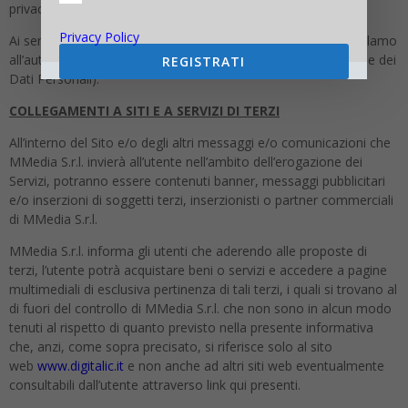
privacy@mmedia.info.
Privacy Policy
Ai sensi dell’art. 77 GDPR, infine, Lei ha diritto di proporre reclamo
all’autorità di controllo competente (Garante per la Protezione dei
REGISTRATI
Dati Personali).
COLLEGAMENTI A SITI E A SERVIZI DI TERZI
All’interno del Sito e/o degli altri messaggi e/o comunicazioni che
MMedia S.r.l. invierà all’utente nell’ambito dell’erogazione dei
Servizi, potranno essere contenuti banner, messaggi pubblicitari
e/o inserzioni di soggetti terzi, inserzionisti o partner commerciali
di MMedia S.r.l.
MMedia S.r.l. informa gli utenti che aderendo alle proposte di
terzi, l’utente potrà acquistare beni o servizi e accedere a pagine
multimediali di esclusiva pertinenza di tali terzi, i quali si trovano al
di fuori del controllo di MMedia S.r.l. che non sono in alcun modo
tenuti al rispetto di quanto previsto nella presente informativa
che, anzi, come sopra precisato, si riferisce solo al sito
web
www.digitalic.it
e non anche ad altri siti web eventualmente
consultabili dall’utente attraverso link qui presenti.