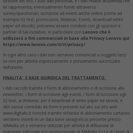
sezione del sito, i suoi dati personali, e i dati relativi all’azienda che
lei rappresenta, eventualmente forniti attraverso
survey/questionari, iscrizione ad eventi anche online (come ad
esempio IQ test, promozioni, Webinar, Eventi, download white
paper ed ebook), potranno essere condivisi con gli sponsor e
partner di tali iniziative, in particolare con
Lenovo che li
utilizzerà a fini commerciali in base alla Privacy Lenovo qui
https://www.lenovo.com/it/it/privacy/
In ogni altro caso i dati non verranno comunicati a soggetti terzi
se non per attività espressamente e previamente autorizzate
dell’utente.
FINALITA’ E BASE GIURIDICA DEL TRATTAMENTO
I dati raccolti tramite il form di abbonamento o di iscrizione alla
newsletter, i form di iscrizione agli eventi, i form di iscrizione agli
IQ test, ai Webinar, per il download di white paper ed ebook, e
altri servizi corredati da form e presenti sul sito sul sito web
www.digitalic.it nonché tramite richiesta di abbonamento cartaceo
verranno inseriti in un data base (anagrafica) presente presso
MMedia srl e verranno utilizzati per attività di diffusione di
materiale editoriale e/o promozionale di MMedia S.r.l e di clienti di