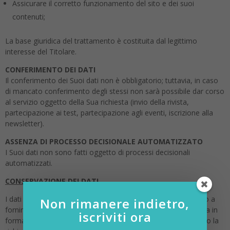
Assicurare il corretto funzionamento del sito e dei suoi
contenuti;
La base giuridica del trattamento è costituita dal legittimo
interesse del Titolare.
CONFERIMENTO DEI DATI
Il conferimento dei Suoi dati non è obbligatorio; tuttavia, in caso
di mancato conferimento degli stessi non sarà possibile dar corso
al servizio oggetto della Sua richiesta (invio della rivista,
partecipazione ai test, partecipazione agli eventi, iscrizione alla
newsletter).
ASSENZA DI PROCESSO DECISIONALE AUTOMATIZZATO
I Suoi dati non sono fatti oggetto di processi decisionali
automatizzati.
CONSERVAZIONE DEI DATI
I dati saranno trattati esclusivamente per il tempo necessario a
Non rimanere indietro,
fornire il servizio descritto nel sito o per il recapito della rivista in
iscriviti ora
formato cartaceo o comunque fino a quando non riceveremo la