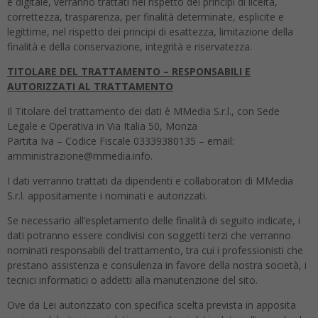
e digitale, verranno trattati nel rispetto dei principi di liceità,
correttezza, trasparenza, per finalità determinate, esplicite e
legittime, nel rispetto dei principi di esattezza, limitazione della
finalità e della conservazione, integrità e riservatezza.
TITOLARE DEL TRATTAMENTO – RESPONSABILI E
AUTORIZZATI AL TRATTAMENTO
Il Titolare del trattamento dei dati è MMedia S.r.l., con Sede
Legale e Operativa in Via Italia 50, Monza
Partita Iva – Codice Fiscale 03339380135 – email:
amministrazione@mmedia.info.
I dati verranno trattati da dipendenti e collaboratori di MMedia
S.r.l. appositamente i nominati e autorizzati.
Se necessario all’espletamento delle finalità di seguito indicate, i
dati potranno essere condivisi con soggetti terzi che verranno
nominati responsabili del trattamento, tra cui i professionisti che
prestano assistenza e consulenza in favore della nostra società, i
tecnici informatici o addetti alla manutenzione del sito.
Ove da Lei autorizzato con specifica scelta prevista in apposita