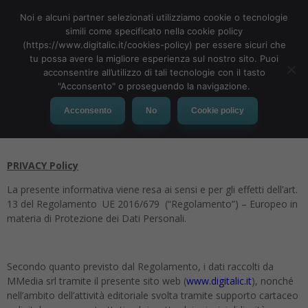
Noi e alcuni partner selezionati utilizziamo cookie o tecnologie
simili come specificato nella cookie policy
(https://www.digitalic.it/cookies-policy) per essere sicuri che
tu possa avere la migliore esperienza sul nostro sito. Puoi
MENU
acconsentire all’utilizzo di tali tecnologie con il tasto
"Acconsento" o proseguendo la navigazione.
Privacy Eventi Webinar
Acconsento
No
Cookie policy
PRIVACY Policy
La presente informativa viene resa ai sensi e per gli effetti dell’art.
13 del Regolamento UE 2016/679 (“Regolamento”) – Europeo in
materia di Protezione dei Dati Personali.
Secondo quanto previsto dal Regolamento, i dati raccolti da
MMedia srl tramite il presente sito web (
www.digitalic.it
), nonché
nell’ambito dell’attività editoriale svolta tramite supporto cartaceo