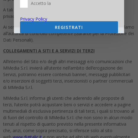
Accetto la
A tali fini, le richieste andranno rivolte via e-mail all’indirizzo
privacy@mmedia.info.
Privacy Policy
Ai sensi dell’art. 77 GDPR, infine, Lei ha diritto di proporre reclamo
REGISTRATI
all’autorità di controllo competente (Garante per la Protezione dei
Dati Personali).
COLLEGAMENTI A SITI E A SERVIZI DI TERZI
All’interno del Sito e/o degli altri messaggi e/o comunicazioni che
MMedia S.r.l. invierà all’utente nell’ambito dell’erogazione dei
Servizi, potranno essere contenuti banner, messaggi pubblicitari
e/o inserzioni di soggetti terzi, inserzionisti o partner commerciali
di MMedia S.r.l.
MMedia S.r.l. informa gli utenti che aderendo alle proposte di
terzi, l’utente potrà acquistare beni o servizi e accedere a pagine
multimediali di esclusiva pertinenza di tali terzi, i quali si trovano al
di fuori del controllo di MMedia S.r.l. che non sono in alcun modo
tenuti al rispetto di quanto previsto nella presente informativa
che, anzi, come sopra precisato, si riferisce solo al sito
web
www.digitalic.it
e non anche ad altri siti web eventualmente