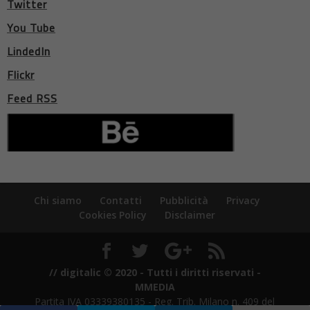
Twitter
You Tube
LindedIn
Flickr
Feed RSS
Chi siamo
Contatti
Pubblicità
Privacy
Cookies Policy
Disclaimer
// digitalic © 2020 - Tutti i diritti riservati -
MMEDIA
Partita IVA 03339380135 - Reg. Trib. Milano n. 409 del