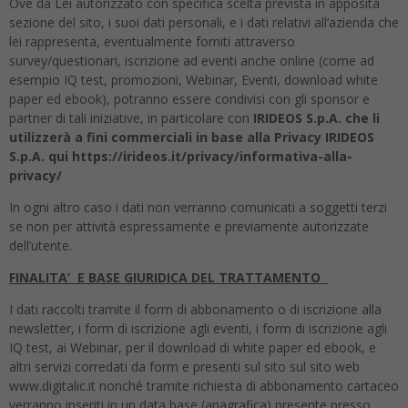
Ove da Lei autorizzato con specifica scelta prevista in apposita
sezione del sito, i suoi dati personali, e i dati relativi all’azienda che
lei rappresenta, eventualmente forniti attraverso
survey/questionari, iscrizione ad eventi anche online (come ad
esempio IQ test, promozioni, Webinar, Eventi, download white
paper ed ebook), potranno essere condivisi con gli sponsor e
partner di tali iniziative, in particolare con
IRIDEOS S.p.A. che li
utilizzerà a fini commerciali in base alla Privacy IRIDEOS
S.p.A. qui https://irideos.it/privacy/informativa-alla-
privacy/
In ogni altro caso i dati non verranno comunicati a soggetti terzi
se non per attività espressamente e previamente autorizzate
dell’utente.
FINALITA’ E BASE GIURIDICA DEL TRATTAMENTO
I dati raccolti tramite il form di abbonamento o di iscrizione alla
newsletter, i form di iscrizione agli eventi, i form di iscrizione agli
IQ test, ai Webinar, per il download di white paper ed ebook, e
altri servizi corredati da form e presenti sul sito sul sito web
www.digitalic.it nonché tramite richiesta di abbonamento cartaceo
verranno inseriti in un data base (anagrafica) presente presso