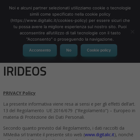
Noi e alcuni partner selezionati utilizziamo cookie o tecnologie
simili come specificato nella cookie policy
(https://www.digitalic.it/cookies-policy) per essere sicuri che
tu possa avere la migliore esperienza sul nostro sito. Puoi
MENU
acconsentire all’utilizzo di tali tecnologie con il tasto
"Acconsento" o proseguendo la navigazione.
Privacy Policy – Webinar
Acconsento
No
Cookie policy
IRIDEOS
PRIVACY Policy
La presente informativa viene resa ai sensi e per gli effetti dell’art.
13 del Regolamento UE 2016/679 (“Regolamento”) – Europeo in
materia di Protezione dei Dati Personali.
Secondo quanto previsto dal Regolamento, i dati raccolti da
MMedia srl tramite il presente sito web (
www.digitalic.it
), nonché