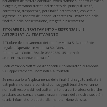
nell’ambito dell’attività editoriale svolta tramite supporto cartaceo
e digitale, verranno trattati nel rispetto dei principi di liceità,
correttezza, trasparenza, per finalità determinate, esplicite e
legittime, nel rispetto dei principi di esattezza, limitazione della
finalità e della conservazione, integrità e riservatezza.
TITOLARE DEL TRATTAMENTO – RESPONSABILI E
AUTORIZZATI AL TRATTAMENTO
Il Titolare del trattamento dei dati è MMedia S.r.l., con Sede
Legale e Operativa in Via Italia 50, Monza
Partita Iva – Codice Fiscale 03339380135 – email:
amministrazione@mmedia.info.
I dati verranno trattati da dipendenti e collaboratori di MMedia
S.r.l. appositamente i nominati e autorizzati.
Se necessario all’espletamento delle finalità di seguito indicate, i
dati potranno essere condivisi con soggetti terzi che verranno
nominati responsabili del trattamento, tra cui i professionisti che
prestano assistenza e consulenza in favore della nostra società, i
tecnici informatici o addetti alla manutenzione del sito.