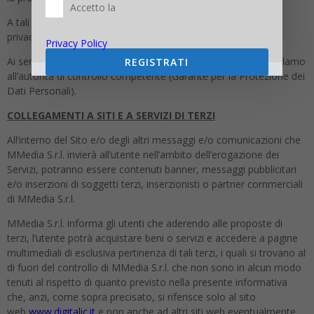
Accetto la
A tali fini, le richieste andranno rivolte via e-mail all’indirizzo
privacy@mmedia.info.
Privacy Policy
Ai sensi dell’art. 77 GDPR, infine, Lei ha diritto di proporre reclamo
REGISTRATI
all’autorità di controllo competente (Garante per la Protezione dei
Dati Personali).
COLLEGAMENTI A SITI E A SERVIZI DI TERZI
All’interno del Sito e/o degli altri messaggi e/o comunicazioni che
MMedia S.r.l. invierà all’utente nell’ambito dell’erogazione dei
Servizi, potranno essere contenuti banner, messaggi pubblicitari
e/o inserzioni di soggetti terzi, inserzionisti o partner commerciali
di MMedia S.r.l.
MMedia S.r.l. informa gli utenti che aderendo alle proposte di
terzi, l’utente potrà acquistare beni o servizi e accedere a pagine
multimediali di esclusiva pertinenza di tali terzi, i quali si trovano al
di fuori del controllo di MMedia S.r.l. che non sono in alcun modo
tenuti al rispetto di quanto previsto nella presente informativa
che, anzi, come sopra precisato, si riferisce solo al sito
web
www.digitalic.it
e non anche ad altri siti web eventualmente