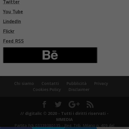
Twitter
You Tube
LindedIn
Flickr
Feed RSS
Chi siamo
Contatti
Pubblicità
Privacy
Cookies Policy
Disclaimer
// digitalic © 2020 - Tutti i diritti riservati -
MMEDIA
Partita IVA 03339380135 - Reg. Trib. Milano n. 409 del