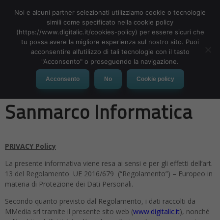
Noi e alcuni partner selezionati utilizziamo cookie o tecnologie
simili come specificato nella cookie policy
(https://www.digitalic.it/cookies-policy) per essere sicuri che
tu possa avere la migliore esperienza sul nostro sito. Puoi
MENU
acconsentire all’utilizzo di tali tecnologie con il tasto
"Acconsento" o proseguendo la navigazione.
Privacy Policy – Webinar
Acconsento
No
Cookie policy
Sanmarco Informatica
PRIVACY Policy
La presente informativa viene resa ai sensi e per gli effetti dell’art.
13 del Regolamento UE 2016/679 (“Regolamento”) – Europeo in
materia di Protezione dei Dati Personali.
Secondo quanto previsto dal Regolamento, i dati raccolti da
MMedia srl tramite il presente sito web (
www.digitalic.it
), nonché