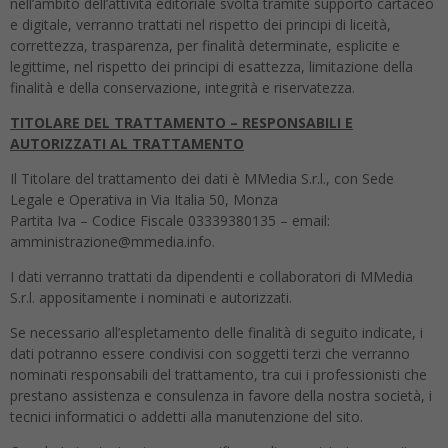
nell’ambito dell’attività editoriale svolta tramite supporto cartaceo
e digitale, verranno trattati nel rispetto dei principi di liceità,
correttezza, trasparenza, per finalità determinate, esplicite e
legittime, nel rispetto dei principi di esattezza, limitazione della
finalità e della conservazione, integrità e riservatezza.
TITOLARE DEL TRATTAMENTO – RESPONSABILI E
AUTORIZZATI AL TRATTAMENTO
Il Titolare del trattamento dei dati è MMedia S.r.l., con Sede
Legale e Operativa in Via Italia 50, Monza
Partita Iva – Codice Fiscale 03339380135 – email:
amministrazione@mmedia.info.
I dati verranno trattati da dipendenti e collaboratori di MMedia
S.r.l. appositamente i nominati e autorizzati.
Se necessario all’espletamento delle finalità di seguito indicate, i
dati potranno essere condivisi con soggetti terzi che verranno
nominati responsabili del trattamento, tra cui i professionisti che
prestano assistenza e consulenza in favore della nostra società, i
tecnici informatici o addetti alla manutenzione del sito.