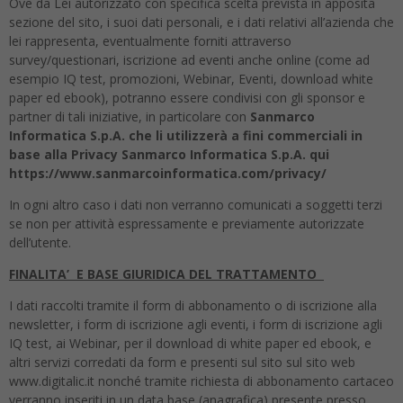
Ove da Lei autorizzato con specifica scelta prevista in apposita
sezione del sito, i suoi dati personali, e i dati relativi all’azienda che
lei rappresenta, eventualmente forniti attraverso
survey/questionari, iscrizione ad eventi anche online (come ad
esempio IQ test, promozioni, Webinar, Eventi, download white
paper ed ebook), potranno essere condivisi con gli sponsor e
partner di tali iniziative, in particolare con
Sanmarco
Informatica S.p.A. che li utilizzerà a fini commerciali in
base alla Privacy Sanmarco Informatica S.p.A. qui
https://www.sanmarcoinformatica.com/privacy/
In ogni altro caso i dati non verranno comunicati a soggetti terzi
se non per attività espressamente e previamente autorizzate
dell’utente.
FINALITA’ E BASE GIURIDICA DEL TRATTAMENTO
I dati raccolti tramite il form di abbonamento o di iscrizione alla
newsletter, i form di iscrizione agli eventi, i form di iscrizione agli
IQ test, ai Webinar, per il download di white paper ed ebook, e
altri servizi corredati da form e presenti sul sito sul sito web
www.digitalic.it nonché tramite richiesta di abbonamento cartaceo
verranno inseriti in un data base (anagrafica) presente presso