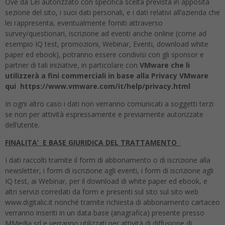
Ove da Lei autorizzato con specifica scelta prevista in apposita
sezione del sito, i suoi dati personali, e i dati relativi all’azienda che
lei rappresenta, eventualmente forniti attraverso
survey/questionari, iscrizione ad eventi anche online (come ad
esempio IQ test, promozioni, Webinar, Eventi, download white
paper ed ebook), potranno essere condivisi con gli sponsor e
partner di tali iniziative, in particolare con
VMware che li
utilizzerà a fini commerciali in base alla Privacy VMware
qui https://www.vmware.com/it/help/privacy.html
In ogni altro caso i dati non verranno comunicati a soggetti terzi
se non per attività espressamente e previamente autorizzate
dell’utente.
FINALITA’ E BASE GIURIDICA DEL TRATTAMENTO
I dati raccolti tramite il form di abbonamento o di iscrizione alla
newsletter, i form di iscrizione agli eventi, i form di iscrizione agli
IQ test, ai Webinar, per il download di white paper ed ebook, e
altri servizi corredati da form e presenti sul sito sul sito web
www.digitalic.it nonché tramite richiesta di abbonamento cartaceo
verranno inseriti in un data base (anagrafica) presente presso
MMedia srl e verranno utilizzati per attività di diffusione di