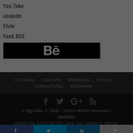
You Tube
LindedIn
Flickr
Feed RSS
Chi siamo
Contatti
Pubblicità
Privacy
Cookies Policy
Disclaimer
// digitalic © 2020 - Tutti i diritti riservati -
MMEDIA
Partita IVA 03339380135 - Reg. Trib. Milano n. 409 del
21/7/2011 - ROC n. 21424 del 3/8/2011