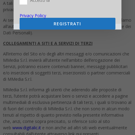
Accetto la
A tali fini, le richieste andranno rivolte via e-mail all’indirizzo
privacy@mmedia.info.
Privacy Policy
Ai sensi dell’art. 77 GDPR, infine, Lei ha diritto di proporre reclamo
REGISTRATI
all’autorità di controllo competente (Garante per la Protezione dei
Dati Personali).
COLLEGAMENTI A SITI E A SERVIZI DI TERZI
All’interno del Sito e/o degli altri messaggi e/o comunicazioni che
MMedia S.r.l. invierà all’utente nell’ambito dell’erogazione dei
Servizi, potranno essere contenuti banner, messaggi pubblicitari
e/o inserzioni di soggetti terzi, inserzionisti o partner commerciali
di MMedia S.r.l.
MMedia S.r.l. informa gli utenti che aderendo alle proposte di
terzi, l’utente potrà acquistare beni o servizi e accedere a pagine
multimediali di esclusiva pertinenza di tali terzi, i quali si trovano al
di fuori del controllo di MMedia S.r.l. che non sono in alcun modo
tenuti al rispetto di quanto previsto nella presente informativa
che, anzi, come sopra precisato, si riferisce solo al sito
web
www.digitalic.it
e non anche ad altri siti web eventualmente
consultabili dall’utente attraverso link qui presenti.