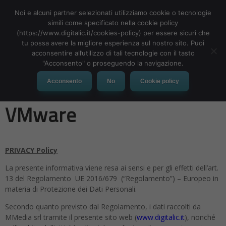
Noi e alcuni partner selezionati utilizziamo cookie o tecnologie
simili come specificato nella cookie policy
(https://www.digitalic.it/cookies-policy) per essere sicuri che
tu possa avere la migliore esperienza sul nostro sito. Puoi
MENU
acconsentire all’utilizzo di tali tecnologie con il tasto
"Acconsento" o proseguendo la navigazione.
Privacy Policy – Webinar
Acconsento
No
Cookie policy
VMware
PRIVACY Policy
La presente informativa viene resa ai sensi e per gli effetti dell’art.
13 del Regolamento UE 2016/679 (“Regolamento”) – Europeo in
materia di Protezione dei Dati Personali.
Secondo quanto previsto dal Regolamento, i dati raccolti da
MMedia srl tramite il presente sito web (
www.digitalic.it
), nonché