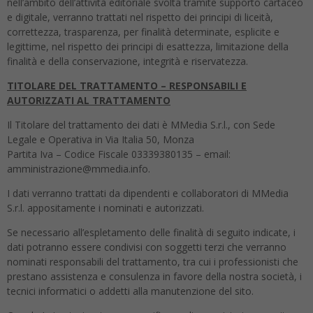
nell’ambito dell’attività editoriale svolta tramite supporto cartaceo
e digitale, verranno trattati nel rispetto dei principi di liceità,
correttezza, trasparenza, per finalità determinate, esplicite e
legittime, nel rispetto dei principi di esattezza, limitazione della
finalità e della conservazione, integrità e riservatezza.
TITOLARE DEL TRATTAMENTO – RESPONSABILI E
AUTORIZZATI AL TRATTAMENTO
Il Titolare del trattamento dei dati è MMedia S.r.l., con Sede
Legale e Operativa in Via Italia 50, Monza
Partita Iva – Codice Fiscale 03339380135 – email:
amministrazione@mmedia.info.
I dati verranno trattati da dipendenti e collaboratori di MMedia
S.r.l. appositamente i nominati e autorizzati.
Se necessario all’espletamento delle finalità di seguito indicate, i
dati potranno essere condivisi con soggetti terzi che verranno
nominati responsabili del trattamento, tra cui i professionisti che
prestano assistenza e consulenza in favore della nostra società, i
tecnici informatici o addetti alla manutenzione del sito.