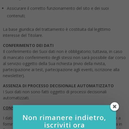
Assicurare il corretto funzionamento del sito e dei suoi
contenuti;
La base giuridica del trattamento è costituita dal legittimo
interesse del Titolare.
CONFERIMENTO DEI DATI
Il conferimento dei Suoi dati non è obbligatorio; tuttavia, in caso
di mancato conferimento degli stessi non sarà possibile dar corso
al servizio oggetto della Sua richiesta (invio della rivista,
partecipazione ai test, partecipazione agli eventi, iscrizione alla
newsletter).
ASSENZA DI PROCESSO DECISIONALE AUTOMATIZZATO
I Suoi dati non sono fatti oggetto di processi decisionali
automatizzati.
CONSERVAZIONE DEI DATI
Non rimanere indietro,
I dati saranno trattati esclusivamente per il tempo necessario a
iscriviti ora
fornire il servizio descritto nel sito o per il recapito della rivista in