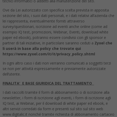
tecnici informatici o addetti alla manutenzione del sito.
Ove da Lei autorizzato con specifica scelta prevista in apposita
sezione del sito, i suoi dati personali, e i dati relativi all’azienda che
lei rappresenta, eventualmente forniti attraverso
survey/questionari, iscrizione ad eventi anche online (come ad
esempio IQ test, promozioni, Webinar, Eventi, download white
paper ed ebook), potranno essere condivisi con gli sponsor e
partner di tali iniziative, in particolare saranno ceduti a
Zyxel che
li userà in base alla policy che trovate qui
https://www.zyxel.com/it/it/privacy_policy.shtml
In ogni altro caso i dati non verranno comunicati a soggetti terzi
se non per attività espressamente e previamente autorizzate
dell’utente.
FINALITA’ E BASE GIURIDICA DEL TRATTAMENTO
I dati raccolti tramite il form di abbonamento o di iscrizione alla
newsletter, i form di iscrizione agli eventi, i form di iscrizione agli
IQ test, ai Webinar, per il download di white paper ed ebook, e
altri servizi corredati da form e presenti sul sito sul sito web
www.digitalic.it nonché tramite richiesta di abbonamento cartaceo