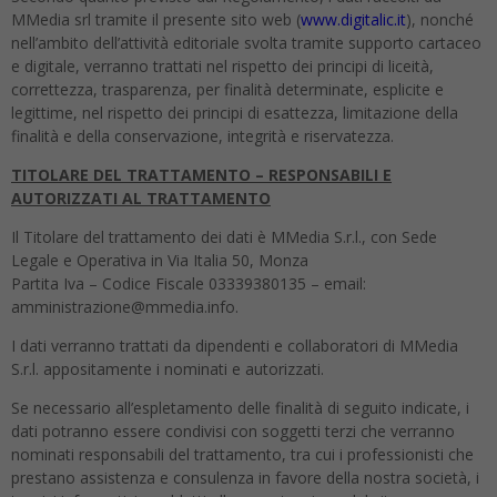
MMedia srl tramite il presente sito web (
www.digitalic.it
), nonché
nell’ambito dell’attività editoriale svolta tramite supporto cartaceo
e digitale, verranno trattati nel rispetto dei principi di liceità,
correttezza, trasparenza, per finalità determinate, esplicite e
legittime, nel rispetto dei principi di esattezza, limitazione della
finalità e della conservazione, integrità e riservatezza.
TITOLARE DEL TRATTAMENTO – RESPONSABILI E
AUTORIZZATI AL TRATTAMENTO
Il Titolare del trattamento dei dati è MMedia S.r.l., con Sede
Legale e Operativa in Via Italia 50, Monza
Partita Iva – Codice Fiscale 03339380135 – email:
amministrazione@mmedia.info.
I dati verranno trattati da dipendenti e collaboratori di MMedia
S.r.l. appositamente i nominati e autorizzati.
Se necessario all’espletamento delle finalità di seguito indicate, i
dati potranno essere condivisi con soggetti terzi che verranno
nominati responsabili del trattamento, tra cui i professionisti che
prestano assistenza e consulenza in favore della nostra società, i