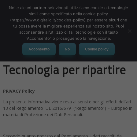
Noi e alcuni partner selezionati utilizziamo cookie o tecnologie
simili come specificato nella cookie policy
(https://www.digitalic.it/cookies-policy) per essere sicuri che
tu possa avere la migliore esperienza sul nostro sito. Puoi
MENU
acconsentire all’utilizzo di tali tecnologie con il tasto
"Acconsento" o proseguendo la navigazione.
Privacy streaming La
Acconsento
No
Cookie policy
Tecnologia per ripartire
PRIVACY Policy
La presente informativa viene resa ai sensi e per gli effetti dell’art.
13 del Regolamento UE 2016/679 (“Regolamento”) – Europeo in
materia di Protezione dei Dati Personali.
Secondo quanto previsto dal Regolamento, i dati raccolti da