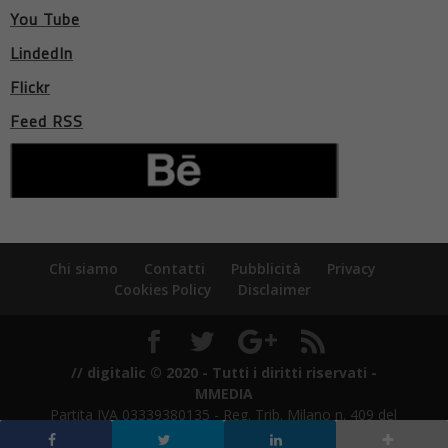
You Tube
LindedIn
Flickr
Feed RSS
Chi siamo
Contatti
Pubblicità
Privacy
Cookies Policy
Disclaimer
// digitalic © 2020 - Tutti i diritti riservati -
MMEDIA
Partita IVA 03339380135 - Reg. Trib. Milano n. 409 del
21/7/2011 - ROC n. 21424 del 3/8/2011