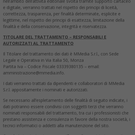
nell’ambito dell’attività editoriale svolta tramite supporto cartaceo
e digitale, verranno trattati nel rispetto dei principi di liceità,
correttezza, trasparenza, per finalità determinate, esplicite e
legittime, nel rispetto dei principi di esattezza, limitazione della
finalità e della conservazione, integrità e riservatezza.
TITOLARE DEL TRATTAMENTO – RESPONSABILI E
AUTORIZZATI AL TRATTAMENTO
Il Titolare del trattamento dei dati è MMedia S.r.l., con Sede
Legale e Operativa in Via Italia 50, Monza
Partita Iva – Codice Fiscale 03339380135 – email:
amministrazione@mmedia.info.
I dati verranno trattati da dipendenti e collaboratori di MMedia
S.r.l. appositamente i nominati e autorizzati.
Se necessario all’espletamento delle finalità di seguito indicate, i
dati potranno essere condivisi con soggetti terzi che verranno
nominati responsabili del trattamento, tra cui i professionisti che
prestano assistenza e consulenza in favore della nostra società, i
tecnici informatici o addetti alla manutenzione del sito.