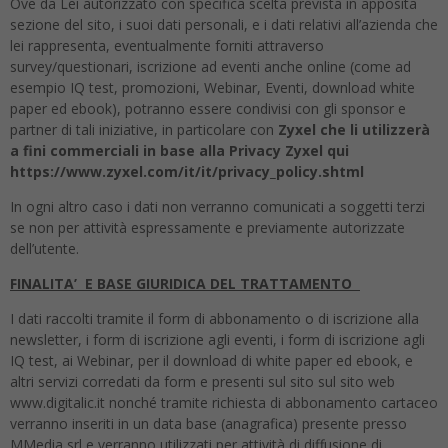
Ove da Lei autorizzato con specifica scelta prevista in apposita
sezione del sito, i suoi dati personali, e i dati relativi all’azienda che
lei rappresenta, eventualmente forniti attraverso
survey/questionari, iscrizione ad eventi anche online (come ad
esempio IQ test, promozioni, Webinar, Eventi, download white
paper ed ebook), potranno essere condivisi con gli sponsor e
partner di tali iniziative, in particolare con
Zyxel che li utilizzerà
a fini commerciali in base alla Privacy Zyxel qui
https://www.zyxel.com/it/it/privacy_policy.shtml
In ogni altro caso i dati non verranno comunicati a soggetti terzi
se non per attività espressamente e previamente autorizzate
dell’utente.
FINALITA’ E BASE GIURIDICA DEL TRATTAMENTO
I dati raccolti tramite il form di abbonamento o di iscrizione alla
newsletter, i form di iscrizione agli eventi, i form di iscrizione agli
IQ test, ai Webinar, per il download di white paper ed ebook, e
altri servizi corredati da form e presenti sul sito sul sito web
www.digitalic.it nonché tramite richiesta di abbonamento cartaceo
verranno inseriti in un data base (anagrafica) presente presso
MMedia srl e verranno utilizzati per attività di diffusione di