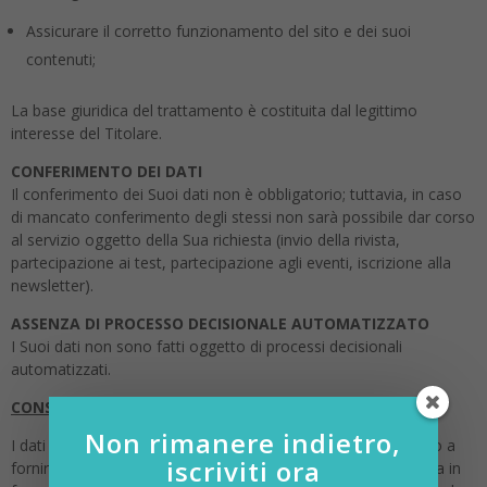
Assicurare il corretto funzionamento del sito e dei suoi
contenuti;
La base giuridica del trattamento è costituita dal legittimo
interesse del Titolare.
CONFERIMENTO DEI DATI
Il conferimento dei Suoi dati non è obbligatorio; tuttavia, in caso
di mancato conferimento degli stessi non sarà possibile dar corso
al servizio oggetto della Sua richiesta (invio della rivista,
partecipazione ai test, partecipazione agli eventi, iscrizione alla
newsletter).
ASSENZA DI PROCESSO DECISIONALE AUTOMATIZZATO
I Suoi dati non sono fatti oggetto di processi decisionali
automatizzati.
CONSERVAZIONE DEI DATI
Non rimanere indietro,
I dati saranno trattati esclusivamente per il tempo necessario a
iscriviti ora
fornire il servizio descritto nel sito o per il recapito della rivista in