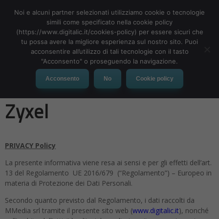
Noi e alcuni partner selezionati utilizziamo cookie o tecnologie
simili come specificato nella cookie policy
(https://www.digitalic.it/cookies-policy) per essere sicuri che
tu possa avere la migliore esperienza sul nostro sito. Puoi
MENU
acconsentire all’utilizzo di tali tecnologie con il tasto
"Acconsento" o proseguendo la navigazione.
Privacy Policy – Webinar
Acconsento
No
Cookie policy
Zyxel
PRIVACY Policy
La presente informativa viene resa ai sensi e per gli effetti dell’art.
13 del Regolamento UE 2016/679 (“Regolamento”) – Europeo in
materia di Protezione dei Dati Personali.
Secondo quanto previsto dal Regolamento, i dati raccolti da
MMedia srl tramite il presente sito web (
www.digitalic.it
), nonché