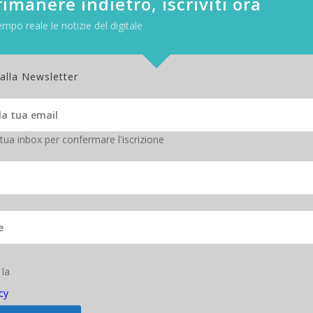
imanere indietro, iscriviti ora
empo reale le notizie del digitale
 alla Newsletter
 tua inbox per confermare l'iscrizione
 la
cy