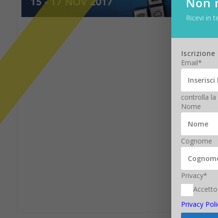
Non r
Ricevi in t
Iscrizione
Email*
controlla la
Nome
Cognome
Privacy*
Accetto
Privacy Poli