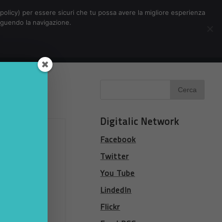
Chi siamo
Contatti
Pubblicità
s-policy) per essere sicuri che tu possa avere la migliore esperienza
seguendo la navigazione.
Eventi Digitalic
Cerca
Digitalic Network
Facebook
Twitter
You Tube
LindedIn
Flickr