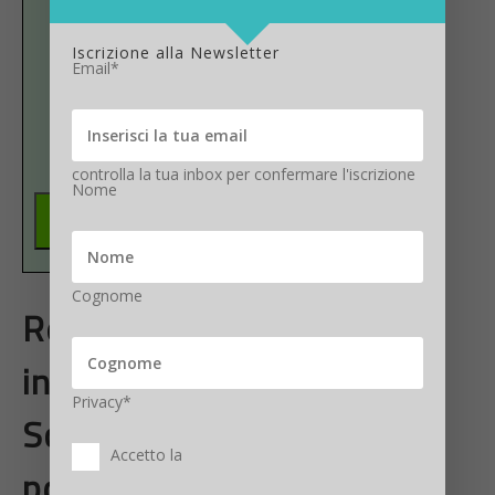
Inserisci email
Iscrizione alla Newsletter
Email*
Conferma email
controlla la tua inbox per confermare l'iscrizione
Nome
Cognome
Report I migliori fashion
influencer italiani 2023 –
Privacy*
Scarica gratis l’analisi in
Accetto la
pdf (129 pagine)