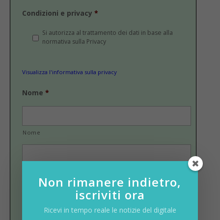
Condizioni e privacy
*
Si autorizza al trattamento dei dati in base alla
normativa sulla Privacy
Visualizza l'informativa sulla privacy
Nome
*
Nome
Cognome
Non rimanere indietro,
Email
*
iscriviti ora
Ricevi in tempo reale le notizie del digitale