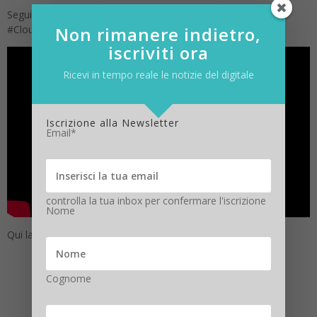
Segui il webinar 2.0
“Ripartire dal Cloud Made in Italy”
#CloudMadeInItaly con
Non rimanere indietro,
IRIDEOS e VMWARE
.
iscriviti ora
Ricevi in tempo reale le notizie del digitale
Iscrizione alla Newsletter
Email*
controlla la tua inbox per confermare l'iscrizione
Nome
Qui la diretta Social
#CloudMadeInItaly
Cognome