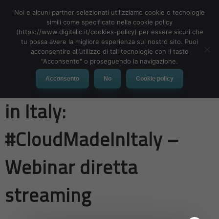
Noi e alcuni partner selezionati utilizziamo cookie o tecnologie
simili come specificato nella cookie policy
(https://www.digitalic.it/cookies-policy) per essere sicuri che
tu possa avere la migliore esperienza sul nostro sito. Puoi
MENU
acconsentire all’utilizzo di tali tecnologie con il tasto
"Acconsento" o proseguendo la navigazione.
Ripartire dal Cloud Made
Acconsento
No
Cookie policy
in Italy:
#CloudMadeInItaly –
Webinar diretta
streaming