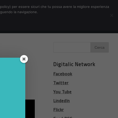
Chi siamo
Contatti
Pubblicità
s-policy) per essere sicuri che tu possa avere la migliore esperienza
seguendo la navigazione.
Eventi Digitalic
Cerca
Digitalic Network
Facebook
Twitter
You Tube
ro.
LindedIn
Flickr