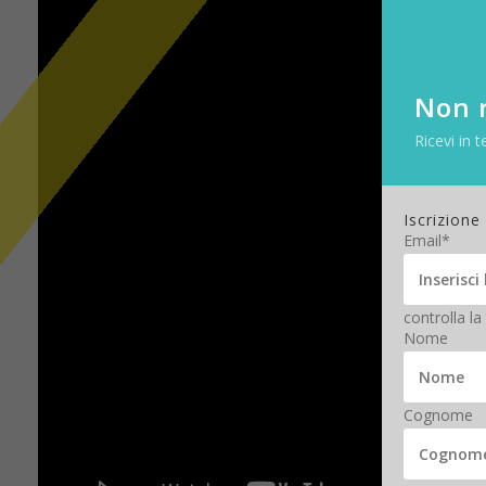
Non r
Ricevi in t
Iscrizione
Email*
controlla la
Nome
Cognome