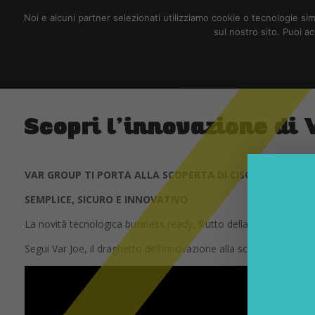
redazione@digitalic.it
Noi e alcuni partner selezionati utilizziamo cookie o tecnologie sim
sul nostro sito. Puoi a
Hardware & Software
D
Scopri l’innovazione di 
VAR GROUP TI PORTA ALLA SCOPERTA DI CISCO MERAKI:
SEMPLICE, SICURO E INNOVATIVO
La novità tecnologica business ready, frutto della collaboraz
Segui Var Joe, il draghetto dell’innovazione alla scoperta delle n