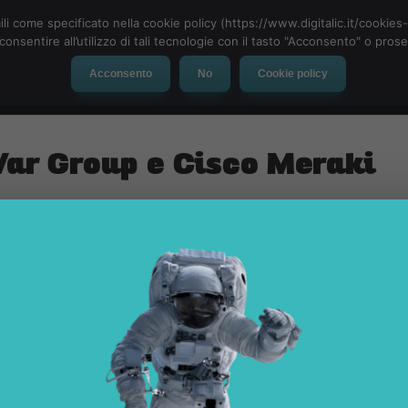
ili come specificato nella cookie policy (https://www.digitalic.it/cookie
cconsentire all’utilizzo di tali tecnologie con il tasto "Acconsento" o pro
Acconsento
No
Cookie policy
evice
Social Network
App
Automotive
Tech-News
Var Group e Cisco Meraki
ione tra due eccellenze CISCO & VAR GROUP
uove soluzioni di connettività e gestione dei dati in modo veloce e sicu