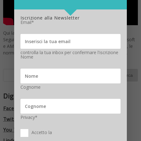
Iscrizione alla Newsletter
Email*
Qui la diretta Social
SmartWorkingTalk
Segui il Webinar 2.0 “#SmartWorkingTalk” con Lenovo, Microsoft
e AMD: il più esclusivo approfondimento sullo smart working, le
controlla la tua inbox per confermare l'iscrizione
normative, l’attualità e la tecnologia che serve per realizzarlo.
Nome
Cognome
Digitalic Network
Facebook
Privacy*
Twitter
You Tube
Accetto la
LindedIn