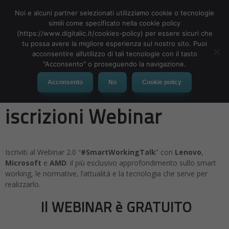
Noi e alcuni partner selezionati utilizziamo cookie o tecnologie
simili come specificato nella cookie policy
(https://www.digitalic.it/cookies-policy) per essere sicuri che
tu possa avere la migliore esperienza sul nostro sito. Puoi
MENU
acconsentire all’utilizzo di tali tecnologie con il tasto
"Acconsento" o proseguendo la navigazione.
#SmartWorkingTalk:
Acconsento
No
Cookie policy
iscrizioni Webinar
Iscriviti al Webinar 2.0 “
#SmartWorkingTalk
” con
Lenovo
,
Microsoft
e
AMD
: il più esclusivo approfondimento sullo smart
working, le normative, l’attualità e la tecnologia che serve per
realizzarlo.
Il WEBINAR è GRATUITO