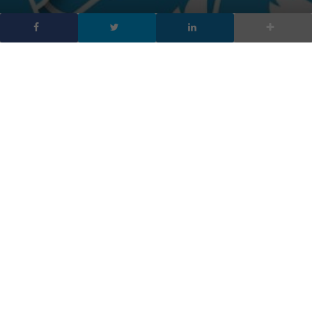
Il 2021 su Twitter in
Italia: la classifica dei
tweet più popolari
DA
FRANCESCO MARINO
|
17 DIC 2021
|
SOCIAL NETWORK
|
Twitter ha messo a disposizione la review annuale per
l’Italia per il 2021. Al suo interno, l’analisi delle
conversazioni italiane nell’anno, i tweet più popolari e
gli argomenti più dibattuti
Com’è stato il 2021 su Twitter in Italia? Il social network dei
cinguettii, come di consueto accade ogni anno, ci mostra una
fotografia di quello di cui si è più commentato e chiacchierato a
colpi di
tweet
e di
retweet
. Quest’anno niente pandemia per
fortuna ma grandi imprese “italiane” hanno fatto da tirante