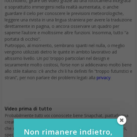
l’occhiolino, girare dei video grazie ad una fotocamera integrata
e soprattutto immergersi nella realtà aumentata, o anche
guardare il cielo per conoscere le previsioni meteorologiche,
leggere una rivista in una lingua straniera per avere la traduzione
direttamente in pagina, o ancora osservare un quadro per
saperne l’autore e moltissime altre funzioni. Insomma, tutto “a
portata di occhio”.
Purtroppo, al momento, sembrano spariti nel nulla, o meglio
vengono utilizzati dietro le quinte in ambito lavorativo ad
altissimo livello. Un po’ troppo particolari nel design e
sicuramente molto costosi, forse non si addicevano molto bene
allo stile italiano: c’è anche chi li ha definiti fin “troppo futuristici e
strani”, per non parlare dei problemi legati alla
privacy
.
Video prima di tutto
Probabilmente tutti voi conoscete bene Snapchat, piattaforma
creata da una società californiana che per contrastare coloro
che cercavano di imitare la propria idea, ha creato Spectacles,
Non rimanere indietro,
speciali occhiali da sole in grado di catturare video da