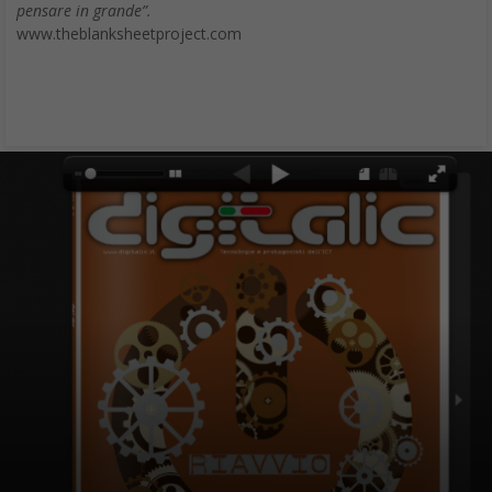
pensare in grande”.
www.theblanksheetproject.com