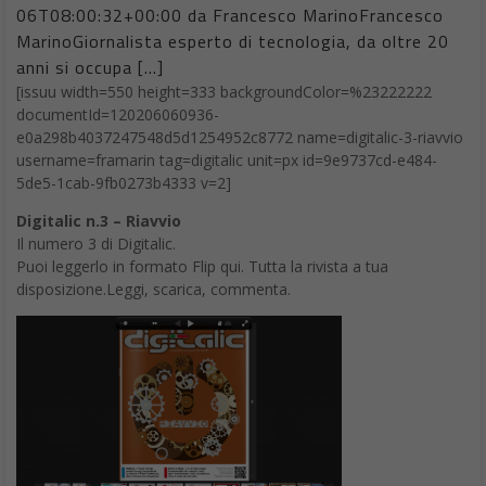
06T08:00:32+00:00 da Francesco MarinoFrancesco
MarinoGiornalista esperto di tecnologia, da oltre 20
anni si occupa […]
[issuu width=550 height=333 backgroundColor=%23222222
documentId=120206060936-
e0a298b4037247548d5d1254952c8772 name=digitalic-3-riavvio
username=framarin tag=digitalic unit=px id=9e9737cd-e484-
5de5-1cab-9fb0273b4333 v=2]
Digitalic n.3 – Riavvio
Il numero 3 di Digitalic.
Puoi leggerlo in formato Flip qui. Tutta la rivista a tua
disposizione.Leggi, scarica, commenta.