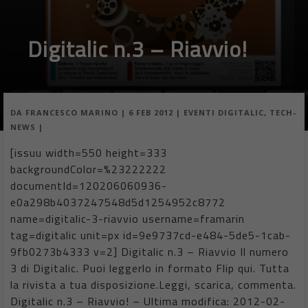
Digitalic n.3 – Riavvio!
DA
FRANCESCO MARINO
|
6 FEB 2012
|
EVENTI DIGITALIC
,
TECH-
NEWS
|
[issuu width=550 height=333
backgroundColor=%23222222
documentId=120206060936-
e0a298b4037247548d5d1254952c8772
name=digitalic-3-riavvio username=framarin
tag=digitalic unit=px id=9e9737cd-e484-5de5-1cab-
9fb0273b4333 v=2] Digitalic n.3 – Riavvio Il numero
3 di Digitalic. Puoi leggerlo in formato Flip qui. Tutta
la rivista a tua disposizione.Leggi, scarica, commenta.
Digitalic n.3 – Riavvio! – Ultima modifica: 2012-02-