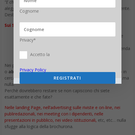
“E chi ha tempo di leggere sta pappardella
“…questo pensiero
aleggia per qualche istante nella testa del Tuo potenziale cliente.
Cognome
Destinazione?
cestino o cassetto
…
Sui Siti Web
L’effetto brochurona, descrizione istituzionale corposa e
Privacy*
completa,
colpisce anche il Web
.
Riuscire ad avere una visione sintetica e chiara di un’azienda
Accetto la
sui siti Web istituzionali è spesso quasi impossibile.
Nei primi 8 secondi i visitatori decidono se proseguire
Privacy Policy
o
abbandonare
la visita. Con gli occhi scorrono lo schermo in
REGISTRATI
cerca, soprattutto gli uomini, di elementi sintetici esplicativi…ma
nulla.
Perchè dovrebbero restare se non capiscono chi siete
esattamente e che fate?
Nelle landing Page, nell’advertising sulle riviste e on-line, nei
publiredazionali, nei meeting con i dipendenti, nelle
presentazioni in pubblico, nei video istituzionali,
etc, etc… nulla
sfugge alla logica della brochurona.