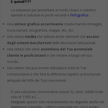
E quindi????
La soluzione per presentare in modo chiaro e sintetico
azienda e soluzioni in pochi secondi è
l’infografica.
Una
sintesi grafica
accattivante
creata tramite immagini,
icone,numeri, istogrammi, mappe, etc, etc.
Una sintesi
insolita
che utilizza anche elementi che
escono
dagli schemi bacchettoni
delle descrizioni istituzionali.
Una sintesi che viene
assimilata dal Tuo potenziale
cliente in pochi istanti
e che rimane a lungo nel suo
ricordo.
Una sintesi che può essere utilizzata in tutte le Tue
comunicazioni e che farà la differenza rispetto ai brochuroni
antiquati del 90% dei Tuoi concorrenti.
E’ una soluzione comunicativa nuova? Si, certo. Infatti risale
solo al 7.500 a.C…..
Malgrado questo solo recentemente sta dilgando anche nel
Marketing aziendale. L’utilizzo principale per ora è legato