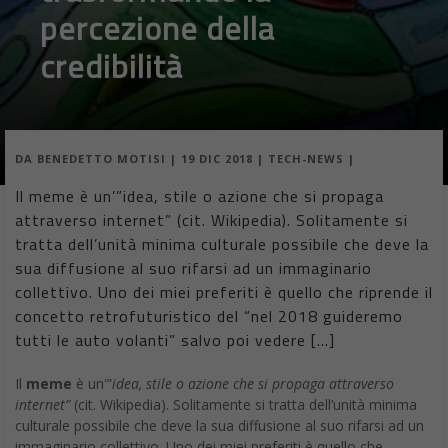
percezione della
credibilità
DA
BENEDETTO MOTISI
|
19 DIC 2018
|
TECH-NEWS
|
Il meme è un’”idea, stile o azione che si propaga
attraverso internet” (cit. Wikipedia). Solitamente si
tratta dell’unità minima culturale possibile che deve la
sua diffusione al suo rifarsi ad un immaginario
collettivo. Uno dei miei preferiti è quello che riprende il
concetto retrofuturistico del “nel 2018 guideremo
tutti le auto volanti” salvo poi vedere […]
Il
meme
è un'”
idea, stile o azione che si propaga attraverso
internet”
(cit. Wikipedia). Solitamente si tratta dell’unità minima
culturale possibile che deve la sua diffusione al suo rifarsi ad un
immaginario collettivo. Uno dei miei preferiti è quello che