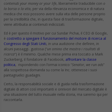
contenuti
your money or your life
, liberamente traducibile con
o
la borsa o la vita
, per via della rilevanza economica e di natura
medica che essi possono avere sulla vita delle persone proprio
per la credibilità che, in questa fase di trasformazione digitale,
viene attribuita ai contenuti indicizzati.
Ed è per questo il motivo per cui Sundar Pichai, il CEO di Google,
è
costretto a spiegare il funzionamento del motore di ricerca al
Congresso degli Stati Uniti
, in una audizione che definire, in
alcuni passaggi.. gustosa (“
un omino che mostra i risultati di
ricerca
“) è il minimo. Qualche mese prima era toccato a Mark
Zuckerberg, il fondatore di Facebook,
affrontare la classe
politica
, rispondendo con l’ormai iconico “
Senator, we run ads
”
alla sospettosa domanda su come la Inc. ottenesse i suoi
pantagruelici guadagni.
Certo, la responsabilità sociale e di guida nella trasformazione
digitale di attori così importanti e onnivori del mercato digitale è
una situazione del tutto inusuale nella storia, ma saremo qui per
raccontarla.