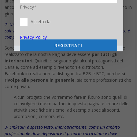
ancora numerosissimi, ma stiamo lavorando per renderla
Privacy*
ancora più coinvolgente e l’apprezzamento aumenta di giorno in
giorno.
Accetto la
2- Una Pagina Aziendale in Facebook è adatta solo per
coinvolgere gli utenti finali di Buffalo, oppure il Vostro pubblico è
Privacy Policy
composto anche da interlocutori del Canale?
REGISTRATI
Sono partito pensando principalmente agli utenti finali ma ho
realizzato che la nostra Pagina deve essere
per tutti gli
interlocutori
. Quindi ci seguono già alcuni protagonisti del
Canale, come ad esempio rivenditori e distributori.
Facebook in realtà non fa distinguo tra B2B e B2C, perché
si
rivolge alle persone in generale
, sia come professionisti che
come privati.
Alcuni progetti che vorremmo fare in futuro sono quelli di
coinvolgere i nostri partner in questa pagina e creare delle
attività specifiche insieme, ad esempio speciali sconti,
promozioni, concorsi etc.
3- Linkedin è spesso visto, impropriamente, come un ambito
professionale dove depositare il proprio curriculum e dove