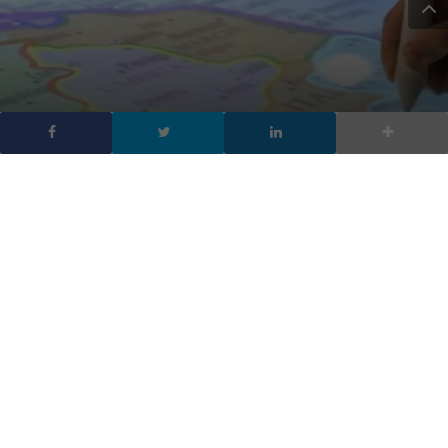
Digitalic Village – The
Experience
DA
FRANCESCO MARINO
|
8 NOV 2011
|
EVENTI DIGITALIC
,
HARDWARE & SOFTWARE
,
TECH-NEWS
|
È stata un’edizione straordinaria quella di Smau 2011
a Milano. Digitalic si è presentata al suo pubblico e ha
portato con sè il meglio della tecnologia. Le aziende