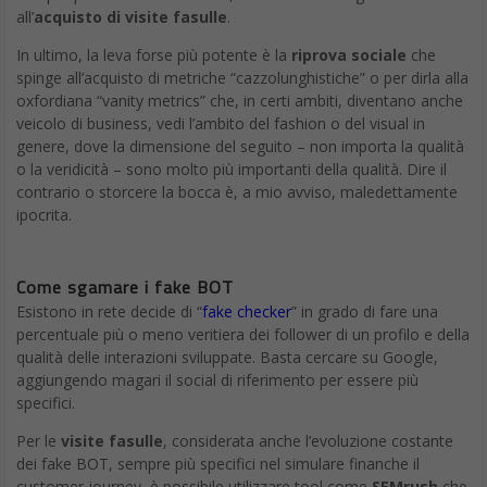
all’
acquisto di visite fasulle
.
In ultimo, la leva forse più potente è la
riprova sociale
che
spinge all’acquisto di metriche “cazzolunghistiche” o per dirla alla
oxfordiana “vanity metrics” che, in certi ambiti, diventano anche
veicolo di business, vedi l’ambito del fashion o del visual in
genere, dove la dimensione del seguito – non importa la qualità
o la veridicità – sono molto più importanti della qualità. Dire il
contrario o storcere la bocca è, a mio avviso, maledettamente
ipocrita.
Come sgamare i fake BOT
Esistono in rete decide di “
fake checker
” in grado di fare una
percentuale più o meno veritiera dei follower di un profilo e della
qualità delle interazioni sviluppate. Basta cercare su Google,
aggiungendo magari il social di riferimento per essere più
specifici.
Per le
visite fasulle
, considerata anche l’evoluzione costante
dei fake BOT, sempre più specifici nel simulare finanche il
customer journey, è possibile utilizzare tool come
SEMrush
che