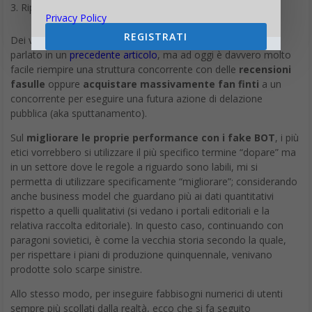
Riprova sociale.
Privacy Policy
REGISTRATI
Dei vari attacchi
Black Hat
ai proprio competitor ne ho già
parlato in un
precedente articolo
, ma ad oggi è davvero molto
facile riempire una struttura concorrente con delle
recensioni
fasulle
oppure
acquistare massivamente fan finti
a un
concorrente per eseguire una futura azione di delazione
pubblica (aka sputtanamento).
Sul
migliorare le proprie performance con i fake BOT
, i più
etici vorrebbero si utilizzare il più specifico termine “dopare” ma
in un settore dove le regole a riguardo sono labili, mi si
permetta di utilizzare specificamente “migliorare”; considerando
anche business model che guardano più ai dati quantitativi
rispetto a quelli qualitativi (si vedano i portali editoriali e la
relativa raccolta editoriale). In questo caso, continuando con
paragoni sovietici, è come la vecchia storia secondo la quale,
per rispettare i piani di produzione quinquennale, venivano
prodotte solo scarpe sinistre.
Allo stesso modo, per inseguire fabbisogni numerici di utenti
sempre più scollati dalla realtà, ecco che si fa seguito