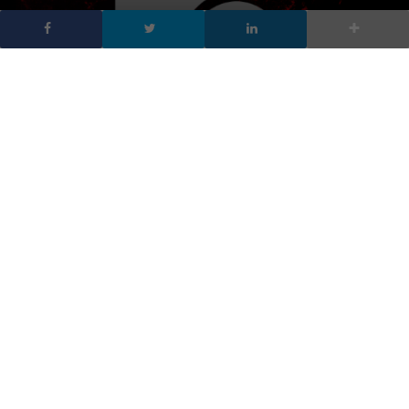
Scoperto un bug in Glibc,
Google rilascia la patch
DA
CECILIA CANTADORE
|
19 FEB 2016
|
CYBER SECURITY
,
TECH-
NEWS
|
Scoperta una nuova vulnerabilità in Glibc che, secondo
gli esperti, potrebbe colpire centinaia o addirittura
migliaia di device, app e servizi.
Scoperta una nuova vulnerabilità che, secondo gli esperti,
potrebbe colpire centinaia o addirittura migliaia di device, app e
servizi. Anche se per il momento è difficile quantificare la
dimensione del problema.
Gli ingegneri di Google, lavorando al fianco degli esperti di