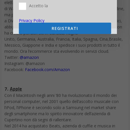
elettronico statunitense con sede a Seattle, nello stato
Accetto la
di Washington, Stati Uniti d’America. Partita come libreria online,
ma presto allargò la gamma dei prodotti venduti
Privacy Policy
a DVD, CD musicali, software, videogiochi, prodotti elettronici,
abbigliamento, mobilia, cibo, giocattoli e altro ancora. Amazon
REGISTRATI
ha creato poi altri siti in Canada, Regno
Unito, Germania, Australia, Francia, Italia, Spagna, Cina,Brasile,
Messico, Giappone e India e spedisce i suoi prodotti in tutto il
mondo. Ora l’ecommerce sta evolvendo in servizi cloud.
Twitter:
@amazon
Instagram: @amazon
Facebook:
Facebook.com/Amazon
7.
Apple
Con il Macintosh negli anni ’80 ha rivoluzionato il mondo dei
personal computer, nel 2001 quello dell’ascolto musicale con
l’iPod, l’iPhone è secondo solo a Samsung nel market share
degli smartphone ma lo spirito innovatore dell’azienda di
Cupertino non dà segni di rallentare.
Nel 2014 ha acquistato Beats, azienda di cuffie e musica in