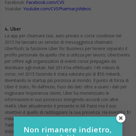
Facebook:
Facebook.com/CVS
Youtube:
Youtube.com/CVSPharmacyVideos
4.
Uber
La app per chiamare taxi, auto private e corse condivise nel
2015 ha lanciato un servizio di messaggistica chiamato
UberRush; la funzione Uber for Business per tenere separato il
profilo personale da quello che si utilizza per lavoro; UberEvents
per offrire agli organizzatori di eventi corse prepagate da
distribuire agli invitati. Nel 2014 ha effettuato 140 milioni di
corse, nel 2015 l’azienda è stata valutata più di $50 miliardi,
diventando la startup più preziosa al mondo. Il punto di forza di
Uber è stato, fin dall’inizio, l’uso dei dati: oltre a usare i dati per
migliorare l’esperienza clienti, Uber ha monetizzato le
informazioni in suo possesso stringendo accordi con altre
realtà. Uber attualmente è presente in 68 Paesi ma il suo
obiettivo è quello di raddoppiare la sua presenza. Ha investito $1
miliardo in India e $1.2 miliardi in China.
Twitter:
@uber
Non rimanere indietro,
Instagram: @uber