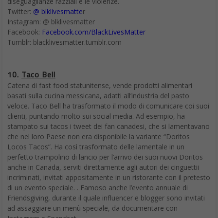
diseguaglianze razziali e le violenze.
Twitter:
@ blklivesmatte
r
Instagram: @ blklivesmatter
Facebook:
Facebook.com/BlackLivesMatter
Tumblr: blacklivesmatter.tumblr.com
10.
Taco Bell
Catena di fast food statunitense, vende prodotti alimentari
basati sulla cucina messicana, adatti all’industria del pasto
veloce. Taco Bell ha trasformato il modo di comunicare coi suoi
clienti, puntando molto sui social media. Ad esempio, ha
stampato sui tacos i tweet dei fan canadesi, che si lamentavano
che nel loro Paese non era disponibile la variante “Doritos
Locos Tacos”. Ha così trasformato delle lamentale in un
perfetto trampolino di lancio per l’arrivo dei suoi nuovi Doritos
anche in Canada, serviti direttamente agli autori dei cinguettii
incriminati, invitati appositamente in un ristorante con il pretesto
di un evento speciale. . Famoso anche l’evento annuale di
Friendsgiving, durante il quale influencer e blogger sono invitati
ad assaggiare un menù speciale, da documentare con