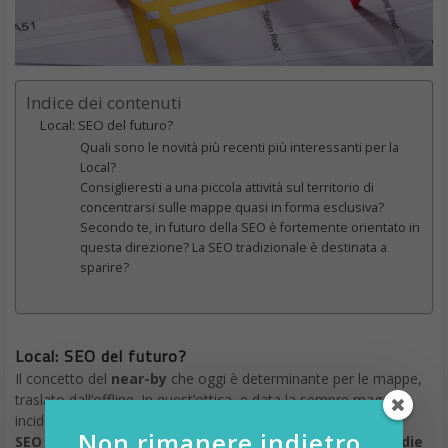
Indice dei contenuti
Local: SEO del futuro?
Quali sono le novità più recenti più interessanti per la
Local?
Consiglieresti a una piccola attività sul territorio di
concentrarsi sulle mappe quasi in forma esclusiva?
Secondo te, in futuro della SEO è fortemente orientato in
questa direzione? La SEO tradizionale è destinata a
sparire?
Local: SEO del futuro?
Il concetto del
near-by
che oggi è determinante per le mappe,
traslato dall’offline. In quest’ottica, e data la sempre maggior
incidenza e completezza delle mappe, forse sarà
questa la
Non rimanere indietro,
SEO che si attuerà maggiormente per le Piccole e Medie