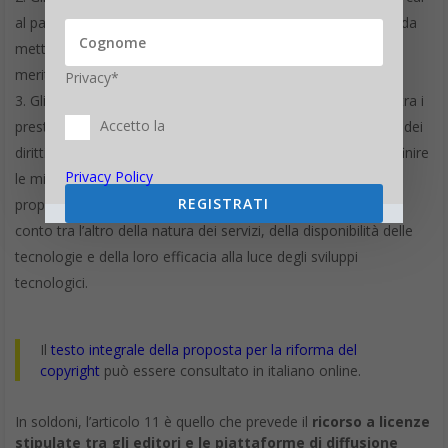
al paragrafo 1 istituiscano meccanismi di reclamo e ricorso da
mettere a disposizione degli utenti in caso di controversie in
merito all’applicazione delle misure di cui al paragrafo 1.
Privacy*
Gli Stati membri facilitano, se del caso, la collaborazione tra i
Accetto la
prestatori di servizi della società dell’informazione e i titolari dei
diritti tramite dialoghi fra i portatori di interessi, al fine di definire
Privacy Policy
le migliori prassi, ad esempio l’uso di tecnologie adeguate e
REGISTRATI
proporzionate per il riconoscimento dei contenuti, tenendo
conto tra l’altro della natura dei servizi, della disponibilità delle
tecnologie e della loro efficacia alla luce degli sviluppi
tecnologici.
Il
testo integrale della proposta per la riforma del
copyright
può essere consultato in italiano online.
In soldoni, l’articolo 11 è quello che prevede il
ricorso a licenze
stipulate tra gli editori e le piattaforme di diffusione