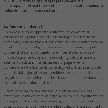
strumenti e le tecnologie sempre più avanzate, e le
preoccupazioni di molti si riconducono ad una sorta di
censura
indiscriminata
dei contenuti online.
La “morte di internet”
Coloro che si sono opposti alla riforma del copyright si
chiedono: se i grandi player della tecnologia, e di internet in
particolare, sono in grado di esercitare un potere tanto forte da
decidere le regole del gioco, la nuova direttiva europea potrebbe
portare gli stessi ad
abbandonare il territorio europeo
?
In quest’ottica, se Google o Facebook – giusto per citare gli
esempi più eclatanti – si rifiutassero di pagare per la
concessione delle licenze da parte degli editori, ad esempio, le
grandi testate giornalistiche potrebbero essere completamente
tagliate fuori da ogni forma di indicizzazione o condivisione
mediante le piattaforme stesse.
È comunque da considerare che la direttiva non obbliga i
detentori di diritti d’autore ad agire secondo la nuova riforma del
copyright: chi teme di essere danneggiato da questo punto di
vista, può comunque rinunciare alla stipulazione di un contratto