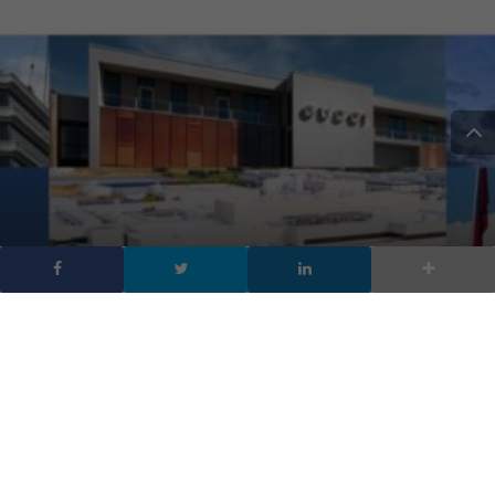
Le migliori aziende
italiane in cui lavorare: la
classifica 2019
DA
MARIA GRAZIA TECCHIA
|
24 MAR 2019
|
TECH-NEWS
|