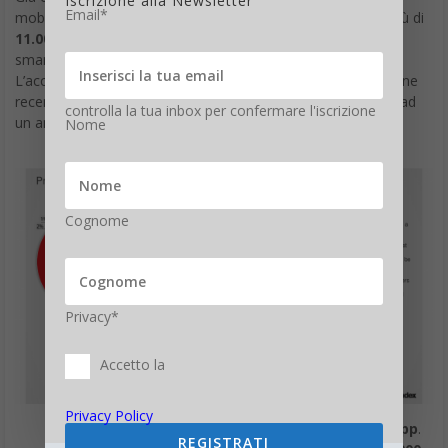
Iscrizione alla Newsletter
Email*
mobile device, sia in movimento che in casa/ufficio. Sono più di
11.000.000
gli italiani (dati MIP) che navigano con cellulari e
smartphone.
L’accellerazione di questo fenomeno è rilevante e la diffusione
recente dei Tablet la amplifica. Guarda cosa accadrà da qui ad
controlla la tua inbox per confermare l'iscrizione
un anno secondo Global Web Index:
Nome
Cognome
Privacy*
Accetto la
Privacy Policy
All’utilizzo di internet mobile, si affianca l’utilizzo delle
App
.
REGISTRATI