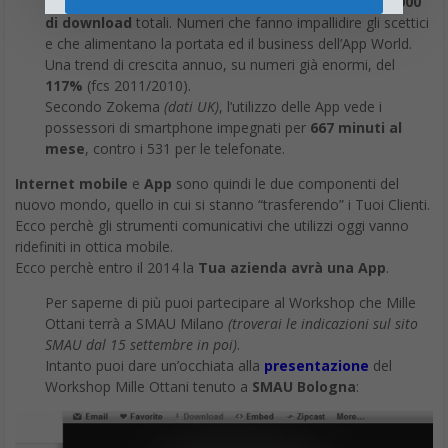
Più di
500.000 App
, di cui la metà iOS, per
17.000.000.000
di download
totali. Numeri che fanno impallidire gli scettici
e che alimentano la portata ed il business dell’App World.
Una trend di crescita annuo, su numeri già enormi, del
117%
(fcs 2011/2010).
Secondo Zokema
(dati UK)
, l’utilizzo delle App vede i
possessori di smartphone impegnati per
667 minuti al
mese
, contro i 531 per le telefonate.
Internet mobile
e
App
sono quindi le due componenti del
nuovo mondo, quello in cui si stanno “trasferendo” i Tuoi Clienti.
Ecco perchè gli strumenti comunicativi che utilizzi oggi vanno
ridefiniti in ottica mobile.
Ecco perchè entro il 2014 la
Tua azienda avrà una App
.
Per saperne di più puoi partecipare al Workshop che Mille
Ottani terrà a SMAU Milano
(troverai le indicazioni sul sito
SMAU dal 15 settembre in poi)
.
Intanto puoi dare un’occhiata alla
presentazione
del
Workshop Mille Ottani tenuto a
SMAU Bologna
: