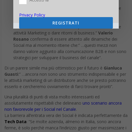
Un approccio attento ma più tiepido invece per EDSlan e
Sidin.
Privacy Policy
Barbara Pedrazzani
: “Attualmente non credo che nel
REGISTRATI
contesto di EDSlan i Social Media possano influenzare le
attività Marketing o dare ritorni di business.”
Valerio
Rosano
conferma di essere attento alle dinamiche dei
Social ma al momento ritiene che:” …questi mezzi non
danno valore aggiunto alla comunicazione B2B e non sono
strategici per sviluppare il business del canale”.
Di un parere simile ma più ottimistico per il futuro è
Gianluca
Guasti
:” …ancora non sono uno strumento indispensabile e per
le attività marketing di un distributore anche se presto potranno
esserlo e cercheremo ovviamente di farci trovare pronti”.
Una pluralità di punti di vista molto interessanti ed
assolutamente rispettabili che delineano
uno scenario ancora
non favorevole per i Social nel Canale
.
La barriera all’entrata vera dei Social è indicata perfettamente da
Tech Data
: “Se molte azienda, almeno in Italia, sono ancora
ferme, è solo perchè manca l’indirizzo giusto per massimizzare i