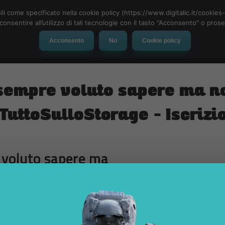
ili come specificato nella cookie policy (https://www.digitalic.it/cookie
cconsentire all’utilizzo di tali tecnologie con il tasto "Acconsento" o pro
Acconsento
No
Cookie policy
evice
Social Network
App
Automotive
Tech-News
 sempre voluto sapere ma n
uttoSulloStorage – Iscrizi
e voluto sapere ma
iviti al Webinar 2.0
Cloud
.