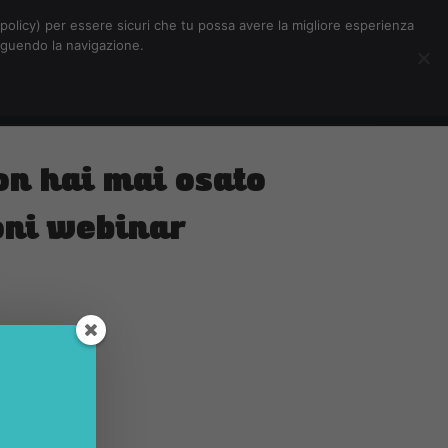
Chi siamo
Contatti
Pubblicità
s-policy) per essere sicuri che tu possa avere la migliore esperienza
seguendo la navigazione.
Eventi Digitalic
Cerca
on hai mai osato
oni webinar