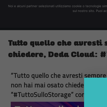
redazione@digitalic.it
Noi e alcuni partner selezionati utilizziamo cookie o tecnologie sim
sul nostro sito. Puoi a
Hardware & Software
D
Tutto quello che avresti
chiedere, Deda Cloud: #T
“Tutto quello che avresti sempr
non hai mai osato chiedere”.
Iscr
“#TuttoSulloStorage” con
Deda 