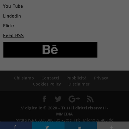
You Tube
LindedIn
Flickr
Feed RSS
Chi siamo
Contatti
Pubblicità
Privacy
Cookies Policy
Disclaimer
// digitalic © 2020 - Tutti i diritti riservati -
MMEDIA
Partita IVA 03339380135 - Reg. Trib. Milano n. 409 del
21/7/2011 - ROC n. 21424 del 3/8/2011