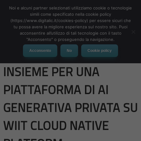
Noi e alcuni partner selezionati utilizziamo cookie o tecnologie
simili come specificato nella cookie policy
(https://www.digitalic.it/cookies-policy) per essere sicuri che
tu possa avere la migliore esperienza sul nostro sito. Puoi
MENU
acconsentire all’utilizzo di tali tecnologie con il tasto
"Acconsento" o proseguendo la navigazione.
WIIT E IL GRUPPO E
Acconsento
No
Cookie policy
INSIEME PER UNA
PIATTAFORMA DI AI
GENERATIVA PRIVATA SU
WIIT CLOUD NATIVE