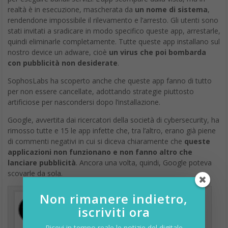
realtà è in esecuzione, mascherata da
un nome di sistema
,
rendendone impossibile il rilevamento e l’arresto. Gli utenti sono
stati invitati a sradicare in modo specifico queste app, arrestarle,
quindi eliminarle completamente. Tutte queste app installano sul
nostro device un adware, cioè
un virus che poi bombarda
con pubblicità non desiderate
.
SophosLabs ha scoperto anche che queste app fanno di tutto
per non essere cancellate, adottando strategie piuttosto
artificiose per nascondersi dopo l’installazione.
Google, avvertita dai ricercatori della società di cybersecurity, ha
rimosso tutte e 15 le app infette che, tra l’altro, erano già piene
di commenti negativi in cui si diceva chiaramente che
queste
applicazioni non funzionano e non fanno altro che
lanciare pubblicità
. Ancora una volta, quindi, Google poteva
scovarle da sola.
Non rimanere indietro,
iscriviti ora
Ricevi in tempo reale le notizie del digitale