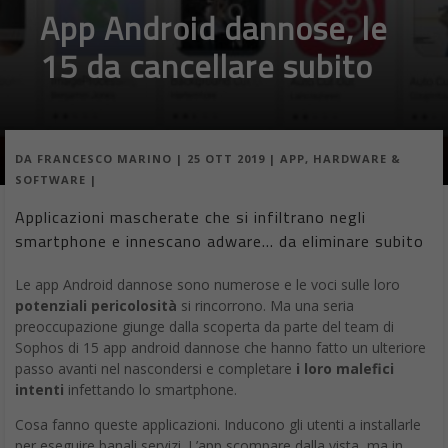
App Android dannose, le
15 da cancellare subito
DA
FRANCESCO MARINO
|
25 OTT 2019
|
APP
,
HARDWARE &
SOFTWARE
|
Applicazioni mascherate che si infiltrano negli
smartphone e innescano adware… da eliminare subito
Le app Android dannose sono numerose e le voci sulle loro
potenziali pericolosità
si rincorrono. Ma una seria
preoccupazione giunge dalla scoperta da parte del team di
Sophos di 15 app android dannose che hanno fatto un ulteriore
passo avanti nel nascondersi e completare
i loro malefici
intenti
infettando lo smartphone.
Cosa fanno queste applicazioni. Inducono gli utenti a installarle
per eseguire banali servizi. L’app scompare dalla vista, ma in