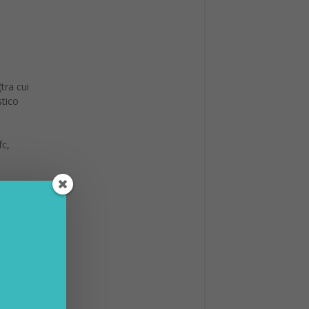
tra cui
stico
fc,
e
e sul
nte
to