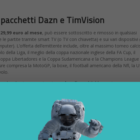
i pacchetti Dazn e TimVision
i
29,99 euro al mese
, può essere sottoscritto e rimosso in qualsiasi
 partite tramite smart TV (o TV con chiavetta) e sui vari dispositivi (
uter). L’offerta dell’emittente include, oltre al massimo torneo calci
lo della Liga, il meglio della coppa nazionale inglese della FA Cup, il
Coppa Libertadores e la Coppa Sudamericana e la Champions League
ure compresa la MotoGP, la boxe, il football americano della Nfl, la U
volo.
uardare lo stesso contenuto su
due dispositivi in contemporanea
n totale di sei dispositivi. L’emittente avrà pure a disposizione un canal
el
ed è accessibile agli abbonati Dazn digitando il numero
409
sul
Dazn, trasmetterà tutte le partite della
serie A
accedendo direttame
gatore di contenuti, il servizio di Tim metterà anche a disposizione
e di 104 partite della Champions League.
ion
sottoscrivendo uno specifico abbonamento (vale a dire il pacchet