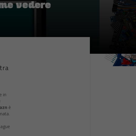
ome vedere
 tra
e in
e
azn
è
rnata.
eague