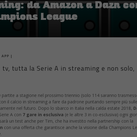
aming: da Amazon a Dazn c
hampions League
|
APP
|
n tv, tutta la Serie A in streaming e non solo,
o
 partite a stagione nel prossimo triennio (solo 114 saranno trasmess
 con il calcio in streaming a fare da padrone puntando sempre più sull
vamente nel futuro. Dopo lo sbarco in Italia nella calda estate 2018,
D
Serie A con
7 gare in esclusiva
(e le altre 3 in co-esclusiva) ogni gio
sarà un test anche per Tim, che ha investito nella partnership con la
on
con una offerta che garantisce anche la visione della Champions L
.