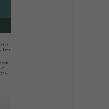
Monica
ki Taka
a con
ovo
 22.45