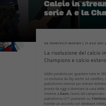
Calcio in stre
serie A e la C
DA
FRANCESCO MARINO
|
21 AGO 2021
La rivoluzione del calcio i
Champions e calcio ester
Addio parabola per guardare tutte le 380
co-esclusiva da Sky anche sul satellite),
piattaforme internet per entrare definiti
pronta da oggi a diventare la casa della 
Insieme a
Dazn
, l’avvio del campionato 
piattaforma OTT puntando su
TimVisi
tramite un accordo con Mediaset Infinity