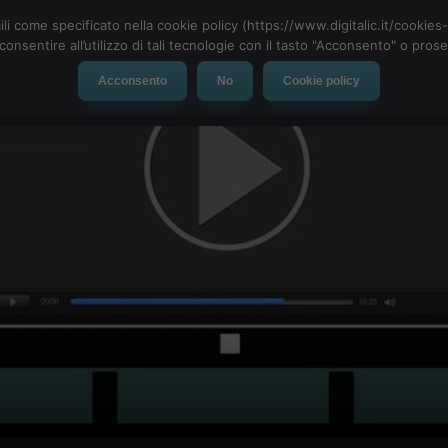
ili come specificato nella cookie policy (https://www.digitalic.it/cookie
cconsentire all’utilizzo di tali tecnologie con il tasto "Acconsento" o pro
Acconsento
No
Cookie policy
evice
Social Network
App
Automotive
Tech-News