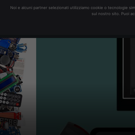
redazione@digitalic.it
Noi e alcuni partner selezionati utilizziamo cookie o tecnologie sim
sul nostro sito. Puoi a
Hardware & Software
D