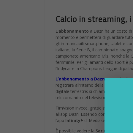
Calcio in streaming, 
L’
abbonamento
a Dazn ha un costo d
momento e permetterà di guardare tutte le
gli immancabili smartphone, tablet e comp
italiano, la Serie B, il campionato spagno
campionato americano Mls, nonché la 
femminile. Per gli amanti dello sport è p
l’Indycar e la Champions League di palla
L’abbonamento a Dazn
permette di g
registrare all’interno della piattaforma u
digitale terrestre: si chiama
Dazn Chann
telecomando del televisore.
TimVision invece, grazie all’accordo con 
all’app Dazn. Essendo comunque un aggre
l’app
Infinity+
di Mediaset per la vision
È possibile vedere la
Serie A su Timvis