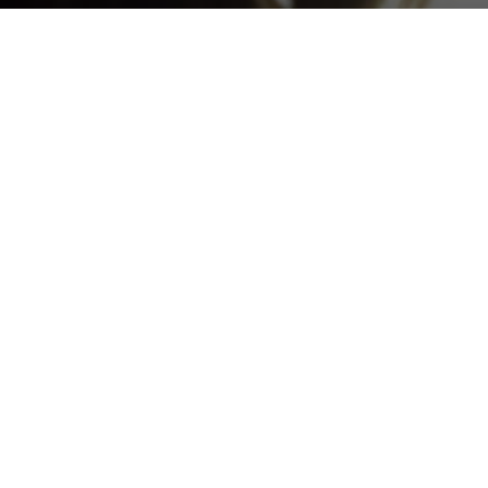
WhatsApp Web: l
interfaccia
DA
FRANCESCO MARINO
|
17 AGO 2021
Gli sviluppatori di casa
di modifica di immagini e