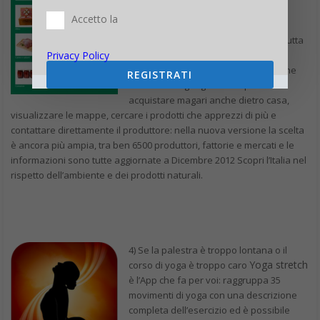
anche per per Windows 8, della App
Accetto la
Spesa a Km0
: un App innovativa e
sostenibile con cui trovare luoghi in tutta
Privacy Policy
Italia dove acquistare cibo sano e
conveniente.
Potrai effettuare ricerche
REGISTRATI
tramite area geografica e quindi
acquistare magari anche dietro casa,
visualizzare le mappe, cercare i prodotti che apprezzi di più e
contattare direttamente il produttore: nella nuova versione la scelta
è ancora più ampia, tra ben 6500 produttori, fattorie e mercati e le
informazioni sono tutte aggiornate a Dicembre 2012
Scopri l’Italia nel
rispetto dell’ambiente e dei prodotti naturali.
4) Se la palestra è troppo lontana o il
Yoga stretch
corso di yoga è troppo caro
è l’App che fa per voi: raggruppa 35
movimenti di yoga con una descrizione
completa dell’esercizio ed è possibile