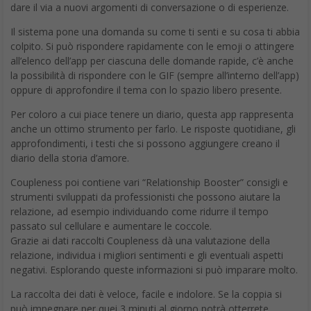
dare il via a nuovi argomenti di conversazione o di esperienze.
Il sistema pone una domanda su come ti senti e su cosa ti abbia
colpito. Si può rispondere rapidamente con le emoji o attingere
all’elenco dell’app per ciascuna delle domande rapide, c’è anche
la possibilità di rispondere con le GIF (sempre all’interno dell’app)
oppure di approfondire il tema con lo spazio libero presente.
Per coloro a cui piace tenere un diario, questa app rappresenta
anche un ottimo strumento per farlo. Le risposte quotidiane, gli
approfondimenti, i testi che si possono aggiungere creano il
diario della storia d’amore.
Coupleness poi contiene vari “Relationship Booster” consigli e
strumenti sviluppati da professionisti che possono aiutare la
relazione, ad esempio individuando come ridurre il tempo
passato sul cellulare e aumentare le coccole.
Grazie ai dati raccolti Coupleness dà una valutazione della
relazione, individua i migliori sentimenti e gli eventuali aspetti
negativi. Esplorando queste informazioni si può imparare molto.
La raccolta dei dati è veloce, facile e indolore. Se la coppia si
può impegnare per quei 3 minuti al giorno potrà otterrete