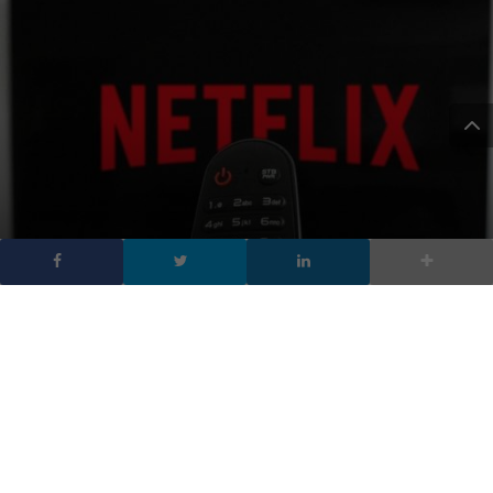
Netflix, tutti i film che
arriveranno nel 2022
DA
FRANCESCO MARINO
|
8 FEB 2022
|
APP
|