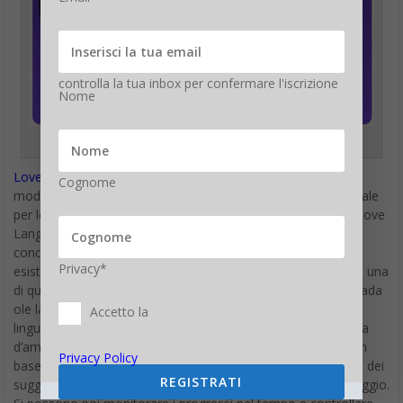
controlla la tua inbox per confermare l'iscrizione
Nome
Migliori App per Coppie -Love Nudge
Love Nudge
è un’app che aiuta le coppie a vivere l’amore in
Cognome
modo più profondo. La app si definisce “L’assistente personale
per le relazioni di coppia” e si basa sulla serie di libri “The 5 Love
Languages”: il suo obiettivo è aiutare a mettere in pratica i
concetti di Love Language in modo divertente. L’idea è che
Privacy*
esistano 5 linguaggi di amore e ogni persona appartenga ad una
di queste categorie, capire quale è quella del partner è la strada
ole la comprensione dell’amore altrui che può “parlare una
Accetto la
lingua” diversa dalla nostra. Con l’app si può scoprire la lingua
d’amore dell’altro, fissare obiettivi che vorresti raggiungere in
Privacy Policy
base alla lingua amorosa del partner, o semplicemente dare dei
REGISTRATI
suggerimenti su come il tuo partner può parlare il tuo linguaggio.