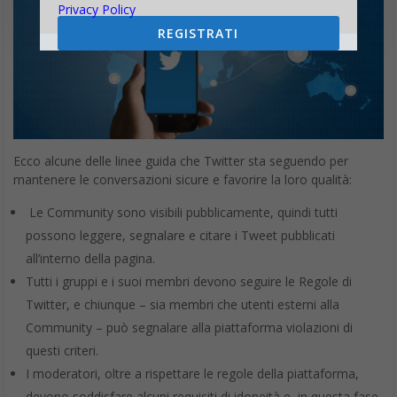
Privacy Policy
REGISTRATI
Ecco alcune delle linee guida che Twitter sta seguendo per
mantenere le conversazioni sicure e favorire la loro qualità:
Le Community sono visibili pubblicamente, quindi tutti
possono leggere, segnalare e citare i Tweet pubblicati
all’interno della pagina.
Tutti i gruppi e i suoi membri devono seguire le Regole di
Twitter, e chiunque – sia membri che utenti esterni alla
Community – può segnalare alla piattaforma violazioni di
questi criteri.
I moderatori, oltre a rispettare le regole della piattaforma,
devono soddisfare alcuni requisiti di idoneità e, in questa fase