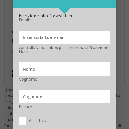
Iscrizione alla Newsletter
Email*
controlla la tua inbox per confermare l'iscrizione
Nome
Cognome
Questo significherà potersi
auto inviare messaggi
scritti e
vocali, foto, video, contatti, posizione… insomma, tutto quello
che già si può inviare a qualsiasi altro numero in rubrica che
Privacy*
abbia attivo WhatsApp. Chi in passato voleva ottenere tale
risultato, poteva farlo solo creando una chat di gruppo con
qualcuno e poi estromettere tutti, in modo tale da restare
Accetto la
l’unico e poter messaggiare a se stesso. Quando la funzione di