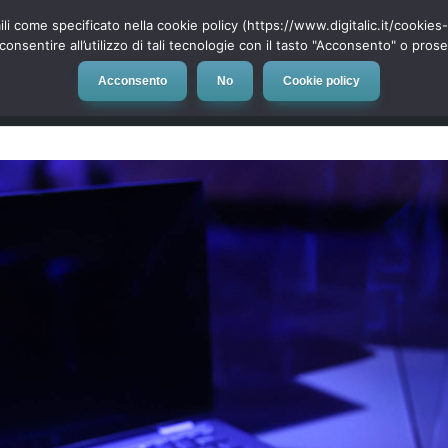
ili come specificato nella cookie policy (https://www.digitalic.it/cookie
cconsentire all’utilizzo di tali tecnologie con il tasto "Acconsento" o pro
Acconsento
No
Cookie policy
evice
Social Network
App
Automotive
Tech-News