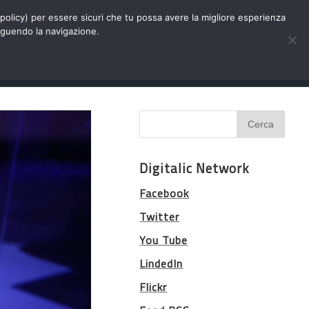
Chi siamo
Contatti
Pubblicità
s-policy) per essere sicuri che tu possa avere la migliore esperienza
seguendo la navigazione.
Eventi Digitalic
Cerca
Digitalic Network
Facebook
Twitter
You Tube
LindedIn
Flickr