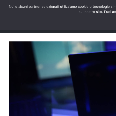
redazione@digitalic.it
Noi e alcuni partner selezionati utilizziamo cookie o tecnologie sim
sul nostro sito. Puoi a
Hardware & Software
D