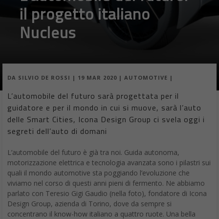
DA
FRANCESCO MARINO
|
26 GEN 2020
|
AUTOMOTIVE
|
Le auto elettriche quali saranno le novità del 2020,
prezzi e autonomia della batteria di Volkswagen ID.3,
Porsche Taycan, Tesla Model 3, Opel e-Corsa, Mini
elettrica, Hyundai Kona EV, Audi e-tron, BMW i3,
Nissan Leaf e Mercedes EQC
Un dato certo nel mercato dell’automotive è quello
legato all’invasione delle auto elettriche
. E per meglio
capire quali saranno le
novità del 2020, ecco
qui un elenco
delle migliori
nuove auto elettriche
in vendita.
Auto elettriche, sale l’attesa per la Volkswagen ID.3
La Volkswagen ID.3 sarà in vendita in Europa con la
batteria da 58kWh di medie dimensioni
; ci sarà una batteria
più piccola da 45kWh che offre 320 chilometri di autonomia e
una più grande da 77kWh che ne offre 550. Il significato dell’ID.3
è che è stata costruita fin dall’inizio come un’auto elettrica, il che