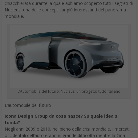
significa che l’architettura è stata progettata per ospitare il
gruppo propulsore lasciando spazio ai passeggeri. Stiamo
parlando di 310 Nm di coppia istantanea, ideale per una tratta
urbana. Una wallbox ad alto rendimento è disponibile per i clienti
con una scelta di due livelli di potenza.
Prezzo stimato: 34.000
euro.
Autonomia: 320 chilometri circa. Tempo di ricarica: da
zero a 60% in 30 minuti (caricatore rapido).
Porsche Taycan
La
Porsche Taycan
sarà disponibile in versione Turbo e
Turbo S dal lancio
, con un’altra variante a seguire. Sulla carta
compete con la Tesla Model S Performance ma sulla carta
dovrebbero attirare clienti diversi: lo spazio e la forma del corpo
della Model S offrono più praticità e la sua tecnologia è ancora
funky, mentre il Taycan offre agli amanti dei marchi tedeschi di
lusso e ad alte prestazioni la loro prima opzione elettrica pura in
questo campo. Porsche afferma che Taycan si caricherà
completamente durante la notte in nove ore con una wallbox.
Prezzo: da 135.000 euro.
In vendita da gennaio 2020.
Autonomia (circa): 430 km per la Turbo, 400 per la Turbo S.