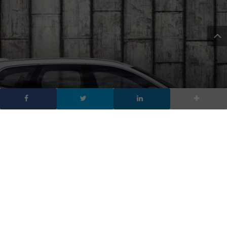
Mercedes EQC
La Mercedes EQC rimane inconfondibilmente una
Mercedes
, il che significa che è un SUV comodo e di lusso che
offre silenzio e sostenibilità. Incredibilmente raffinata, offre
un’autonomia fino a 400 chilometri. Tra le auto elettriche è forse
quella con il design più innovativo e una grande personalità