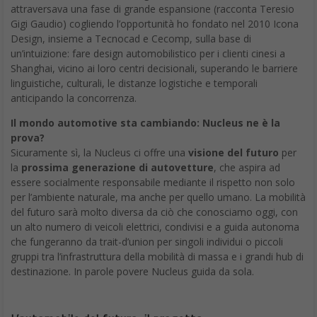
Tempo di ricarica stimato: da zero all’80% in 23 minuti
(caricatore rapido).
Tesla Model 3
La pazienza è una virtù: quest’auto, per la quale bisognerà
aspettare per le prime consegne, vale però l’attesa, nonostante
tutte le altre marche inizino a recuperare terreno.
La Tesla
Model 3 si distingue ancora per gli interni futuristici,