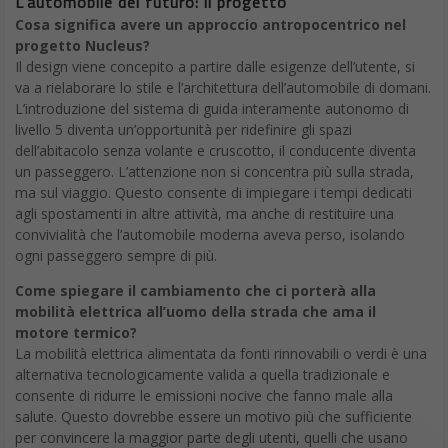
l’utile navigatore satellitare
che mostra la distanza a sinistra
e i punti di ricarica praticabili, gli aggiornamenti software che
trasformano il suono dell’indicatore in campane a slitta di Babbo
Natale e per i punti pubblici a carica superveloce di
Tesla
che
rendono invidiosi gli altri conducenti elettrici.
Prezzo: da 45.000
euro.
Autonomia: 415 o 580 km (a seconda della potenza della
batteria). Tempo di ricarica: da zero all’80% in 20 minuti
(caricatore rapido).