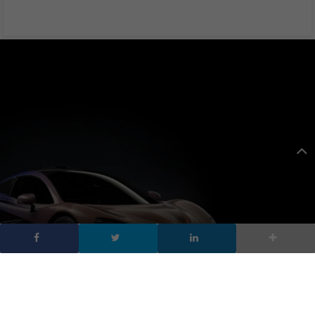
NFT e auto virtuali,
l’automotive sbarca nel
Metaverso