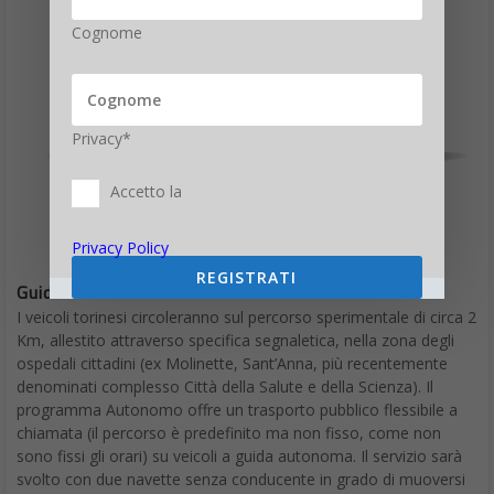
Cognome
Privacy*
Accetto la
Privacy Policy
REGISTRATI
Guida autonoma a Torino
I veicoli torinesi circoleranno sul percorso sperimentale di circa 2
Km, allestito attraverso specifica segnaletica, nella zona degli
ospedali cittadini (ex Molinette, Sant’Anna, più recentemente
denominati complesso Città della Salute e della Scienza). Il
programma Autonomo offre un trasporto pubblico flessibile a
chiamata (il percorso è predefinito ma non fisso, come non
sono fissi gli orari) su veicoli a guida autonoma. Il servizio sarà
svolto con due navette senza conducente in grado di muoversi