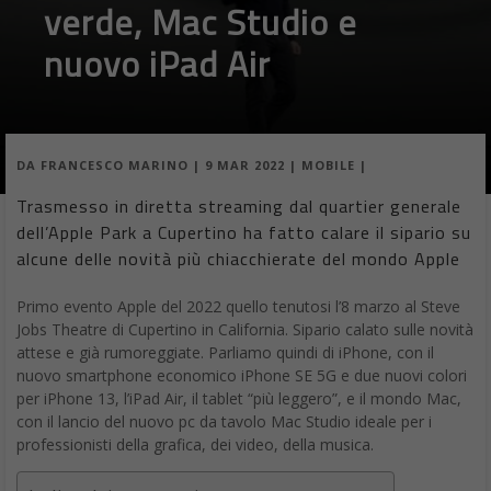
DA
FRANCESCO MARINO
|
9 MAR 2022
|
MOBILE
|
Trasmesso in diretta streaming dal quartier generale
dell’Apple Park a Cupertino ha fatto calare il sipario su
alcune delle novità più chiacchierate del mondo Apple
Primo evento Apple del 2022 quello tenutosi l’8 marzo al Steve
Jobs Theatre di Cupertino in California. Sipario calato sulle novità
attese e già rumoreggiate. Parliamo quindi di iPhone, con il
nuovo smartphone economico iPhone SE 5G e due nuovi colori
per iPhone 13, l’iPad Air, il tablet “più leggero”, e il mondo Mac,
con il lancio del nuovo pc da tavolo Mac Studio ideale per i
professionisti della grafica, dei video, della musica.
Indice dei contenuti
Evento Apple, presentato l’iPhone SE 5G
Nuovo iPad Air con chip M1
iPhone 13 e 13 Pro variante verde all’evento Apple
Mac Studio e Studio Display