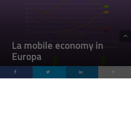
La mobile economy in
Europa
DA
FRANCESCO
|
7 MAR 2022
|
DEVICE
,
MOBILE
|
I dati di Gsma sulla mobile economy in Europa, il
mercato europeo delle tecnologie mobili tra pandemia
e avvento del 5G
La mobile economy in Europa fa segnare numeri importanti,
nonostante quello europeo sia un mercato ormai vicino alla
saturazione, l’emergenza sanitaria non ha mancato di far sentire
i suoi effetti anche nel nostro continente in termini sia di nuove
sottoscrizioni di abbonamenti mobile, sia di adozione degli
smartphone, sia di crescita del traffico dati. Lo sostengono le
informazioni raccolte da Gsma nel report dedicato alla Mobile
Economy europea: la pandemia in sostanza ha rafforzato, se
mai ce ne fosse stato bisogno, l’importanza dell’accesso alle reti
mobili e ai servizi ad esse collegati.