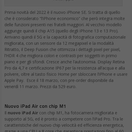
migliorata, con un sensore da 12 megapixel e la modalità
Ritratto, il Deep Fusion che ottimizza i dettagli pixel per pixel,
l’HDR 4 che migliora colori e contrasti per soggetti in primo
piano e per gli sfondi. Cresce anche l’autonomia. Display Retina
Pro da 4,7 e certificazione IP67 per la resistenza all’acqua e alla
polvere, oltre al tasto fisico Home per sbloccare l’iPhone e usare
Apple Pay. Esce il 18 marzo, con pre-order disponibile da
venerdì 11 marzo. Prezzi da 529 euro.
Nuovo iPad Air con chip M1
Il
nuovo iPad Air
con chip M1, ha fotocamera migliorata e
supporto al 5G, ed è pronto a competere con l’iPad Pro. Tra le
caratteristiche del nuovo chip velocità ed efficienza energetica,
grazie a una CPU a 8 core che garantisce prestazioni fino al 60
per cento più scattanti rispetto al modello precedente. La nuova
versione del tablet di fascia medio-alta (sotto c’è il base, sopra i
Pro) ha un display Liquid Retina da 10,9 pollici ospita una nuova
telecamera frontale da 12 megapixel con ultra-grandangolo e la
funzione di inquadratura automatica che permette di rimanere
sempre al centro dell’immagine anche quando, ad esempio, ci si