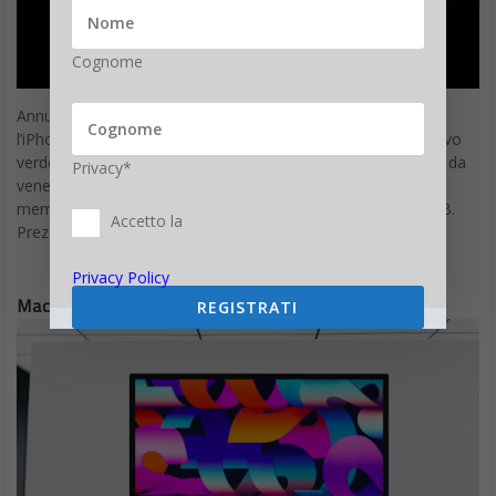
verde alpino per il 13 Pro. I nuovi modelli saranno disponibili da
Privacy*
venerdì 18 marzo con preordini a partire dall’11. Tagli di
memoria di archiviazione da 128 GB, 256 GB, 512 GB e 1 TB.
Accetto la
Prezzi da 900 euro a 1000 euro.
Privacy Policy
Mac Studio e Studio Display
REGISTRATI
Mac Studio
è stata la più grossa novità dell’evento Apple dell’8