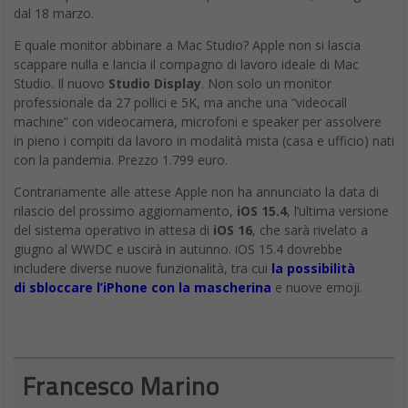
in pieno i compiti da lavoro in modalità mista (casa e ufficio) nati
con la pandemia. Prezzo 1.799 euro.
Contrariamente alle attese Apple non ha annunciato la data di
rilascio del prossimo aggiornamento,
iOS 15.4
, l’ultima versione
del sistema operativo in attesa di
iOS 16
, che sarà rivelato a
giugno al WWDC e uscirà in autunno. iOS 15.4 dovrebbe
includere diverse nuove funzionalità, tra cui
la possibilità
di sbloccare l’iPhone con la mascherina
e nuove emoji.
Francesco Marino
Giornalista esperto di tecnologia, da oltre 20
anni si occupa di innovazione, mondo digitale,
hardware, software e social. È stato direttore
editoriale della rivista scientifica Newton e ha lavorato per 11
anni al Gruppo Sole 24 Ore. È il fondatore e direttore
responsabile di Digitalic