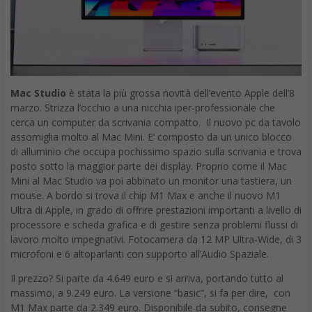
marzo. Strizza l’occhio a una nicchia iper-professionale che
cerca un computer da scrivania compatto. Il nuovo pc da tavolo
assomiglia molto al Mac Mini. E’ composto da un unico blocco
di alluminio che occupa pochissimo spazio sulla scrivania e trova
posto sotto la maggior parte dei display. Proprio come il Mac
Mini al Mac Studio va poi abbinato un monitor una tastiera, un
mouse. A bordo si trova il chip M1 Max e anche il nuovo M1
Ultra di Apple, in grado di offrire prestazioni importanti a livello di
processore e scheda grafica e di gestire senza problemi flussi di
lavoro molto impegnativi. Fotocamera da 12 MP Ultra-Wide, di 3
microfoni e 6 altoparlanti con supporto all’Audio Spaziale.
Il prezzo? Si parte da 4.649 euro e si arriva, portando tutto al
massimo, a 9.249 euro. La versione “basic”, si fa per dire, con
M1 Max parte da 2.349 euro. Disponibile da subito, consegne
dal 18 marzo.
E quale monitor abbinare a Mac Studio? Apple non si lascia
scappare nulla e lancia il compagno di lavoro ideale di Mac
Studio. Il nuovo
Studio Display
. Non solo un monitor
professionale da 27 pollici e 5K, ma anche una “videocall
machine” con videocamera, microfoni e speaker per assolvere