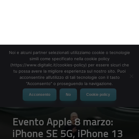
Noi e alcuni partner selezionati utilizziamo cookie o tecnologie
simili come specificato nella cookie policy
(https://www.digitalic.it/cookies-policy) per essere sicuri che
tu possa avere la migliore esperienza sul nostro sito. Puoi
acconsentire all’utilizzo di tali tecnologie con il tasto
"Acconsento" o proseguendo la navigazione.
Acconsento
No
Cookie policy
Evento Apple 8 marzo:
iPhone SE 5G, iPhone 13
verde, Mac Studio e
nuovo iPad Air