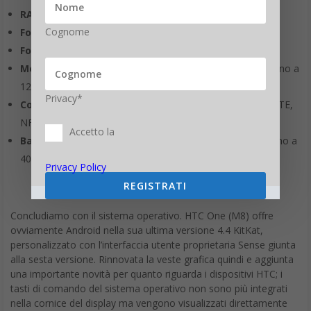
RAM
: 2 GB
Cognome
Fotocamera posteriore
: Ultrapixel, f/2.0, BSI
Fotocamera anteriore
: 5 megapixel, f/2.0, BSI
Memoria interna
: 16 / 32 GB espandibile con microSD fino a
128 GB + 50 GB di spazio gratuito su Google Drive
Privacy*
Connettività
: Bluetooth 4.0, Wi-Fi dual-band 802.11ac, LTE,
NFC
Accetto la
Batteria
: 2.600 mAh con Extreme power saving mode (fino a
40 giorni di standby).
Privacy Policy
REGISTRATI
Concludiamo con il sistema operativo. HTC One (M8) offre
ovviamente Android nella sua ultima versione 4.4 KitKat,
personalizzato con l’interfaccia utente proprietaria Sense giunta
alla sesta versione. Rinnovata la veste grafica quindi e aggiunta
una importante novità per quanto riguarda i dispositivi HTC; i
tasti di comando del sistema operativo non sono più integrati
nella cornice del display ma vengono visualizzati direttamente