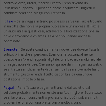
controllo orari, ritardi, itinerari Pronto Treno diventa un
utilissimo supporto. Si possono anche acquistare i biglietti o
cambiare orari per i viaggi con Trenitalia.
It Taxi
– Se si viaggia in treno po spesso serve un Taxi e trovarlo
in un città che non è la propria può essere un’impresa. It Taxi è
un aiuto utile in questi casi, attraverso la localizzazione Gps sa
dove ci troviamo e chiama il Taxi per noi, dando anche le
coordinate.
Evernote
– Se avete continuamente nuove idee dovete fissarle
subito, prima che si perdano. Evernote fa sostanzialmente
questo è un “prendi-appunti” digitale, una bacheca multimediale,
un registratore di idee. Che siano ispirate da immagini, siti web o
se si tratta semplicemente di pensieri da fissare Evernote ha lo
strumento giusto e rende il tutto disponibile da qualunque
postazione, mobile o fissa.
Paypal
– Per effettuare pagamenti anche dal tablet o dal
cellulare probabilmente non esiste una App migliore. Soprattutto
se si lavora con consulenti o professionisti può risolvere molti
problemi e lo fa con una piattaforma molto sicura.