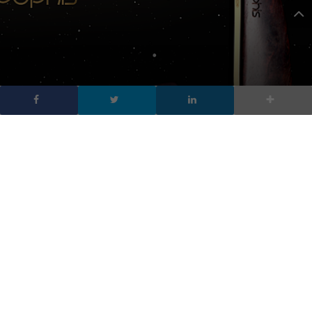
Un pen drive fatto di
meteorite, oro e
diamanti
DA
FRANCESCO MARINO
|
10 NOV 2012
|
HARDWARE &
SOFTWARE
,
MOBILE
|
Tecnologia spaziale, si può ben dire. Zana Design ha
lanciato Apophis, una chiavetta Usb da 64 Gb
realizzata con un antico legno africano, oro zecchino