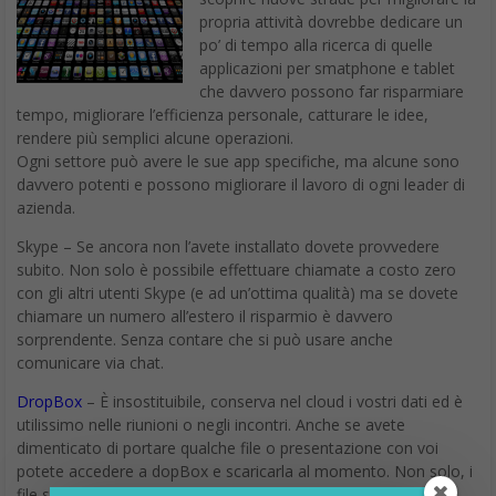
propria attività dovrebbe dedicare un
po’ di tempo alla ricerca di quelle
applicazioni per smatphone e tablet
che davvero possono far risparmiare
tempo, migliorare l’efficienza personale, catturare le idee,
rendere più semplici alcune operazioni.
Ogni settore può avere le sue app specifiche, ma alcune sono
davvero potenti e possono migliorare il lavoro di ogni leader di
azienda.
Skype – Se ancora non l’avete installato dovete provvedere
subito. Non solo è possibile effettuare chiamate a costo zero
con gli altri utenti Skype (e ad un’ottima qualità) ma se dovete
chiamare un numero all’estero il risparmio è davvero
sorprendente. Senza contare che si può usare anche
comunicare via chat.
DropBox
– È insostituibile, conserva nel cloud i vostri dati ed è
utilissimo nelle riunioni o negli incontri. Anche se avete
dimenticato di portare qualche file o presentazione con voi
potete accedere a dopBox e scaricarla al momento. Non solo, i
file sono sempre aggiornati sul telefono, sul pc o sul tablet. È