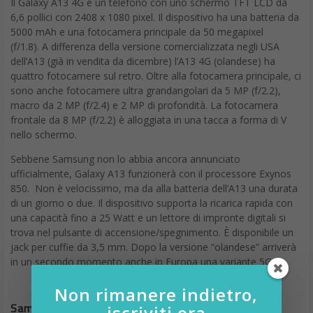
Il Galaxy A13 4G è un telefono con uno schermo TFT LCD da
6,6 pollici con 2408 x 1080 pixel. Il dispositivo ha una batteria da
5000 mAh e una fotocamera principale da 50 megapixel
(f/1.8). A differenza della versione comercializzata negli USA
dell’A13 (già in vendita da dicembre) l’A13 4G (olandese) ha
quattro fotocamere sul retro. Oltre alla fotocamera principale, ci
sono anche fotocamere ultra grandangolari da 5 MP (f/2.2),
macro da 2 MP (f/2.4) e 2 MP di profondità. La fotocamera
frontale da 8 MP (f/2.2) è alloggiata in una tacca a forma di V
nello schermo.
Sebbene Samsung non lo abbia ancora annunciato
ufficialmente, Galaxy A13 funzionerà con il processore Exynos
850. Non è velocissimo, ma da alla batteria dell’A13 una durata
di un giorno o due. Il dispositivo supporta la ricarica rapida con
una capacità fino a 25 Watt e un lettore di impronte digitali si
trova nel pulsante di accensione/spegnimento. È disponibile un
jack per cuffie da 3,5 mm. Dopo la versione “olandese” arriverà
in un secondo momento anche in Europa una variante 5G.
Non rimanere indietro,
Samsung Galaxy A23
iscriviti ora