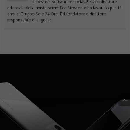
hardware, software e social. È stato direttore
editoriale della rivista scientifica Newton e ha lavorato per 11
anni al Gruppo Sole 24 Ore. È il fondatore e direttore
responsabile di Digitalic