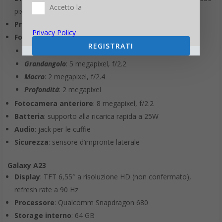
Accetto la
pixel
Processore
: Exynos 850 8 nm
Privacy Policy
Fotocamera posteriore
:
REGISTRATI
Principale
: 50 megapixel (non confermato)
Grandangolo
: 5 megapixel, f/2.2
Macro
: 2 megapixel, f/2.4
Profondità
: 2 megapixel
Fotocamera anteriore
: 8 megapixel, f/2.2
Batteria
: supporto alla ricarica rapida a 25W
Audio
: jack per le cuffie
Sicurezza
: sensore d’impronte laterale
Galaxy A23
Display
: TFT 6,55″ a risoluzione HD (non confermato),
refresh rate a 90 Hz
Processore
: Qualcomm Snapdragon 680
Storage interno
: 64 GB