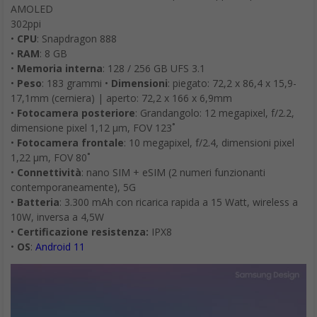
AMOLED
302ppi
•
CPU
: Snapdragon 888
•
RAM
: 8 GB
•
Memoria interna
: 128 / 256 GB UFS 3.1
•
Peso
: 183 grammi •
Dimensioni
: piegato: 72,2 x 86,4 x 15,9-
17,1mm (cerniera) | aperto: 72,2 x 166 x 6,9mm
•
Fotocamera posteriore
: Grandangolo: 12 megapixel, f/2.2,
dimensione pixel 1,12 μm, FOV 123˚
•
Fotocamera frontale
: 10 megapixel, f/2.4, dimensioni pixel
1,22 μm, FOV 80˚
•
Connettività
: nano SIM + eSIM (2 numeri funzionanti
contemporaneamente), 5G
•
Batteria
: 3.300 mAh con ricarica rapida a 15 Watt, wireless a
10W, inversa a 4,5W
•
Certificazione resistenza:
IPX8
•
OS
:
Android 11