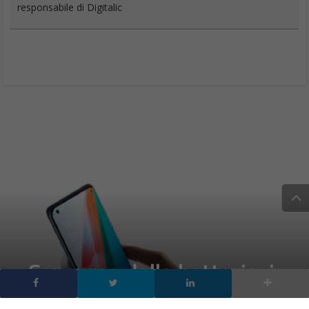
responsabile di Digitalic
Consumo della batteria: i
5 consigli per gestirlo