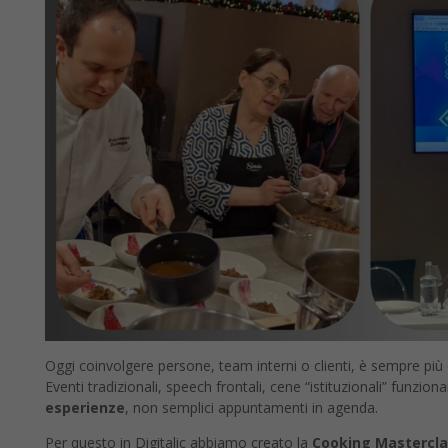
Oggi coinvolgere persone, team interni o clienti, è sempre pi
Eventi tradizionali, speech frontali, cene “istituzionali” funz
esperienze
, non semplici appuntamenti in agenda.
Per questo in Digitalic abbiamo creato la
Cooking Mastercla