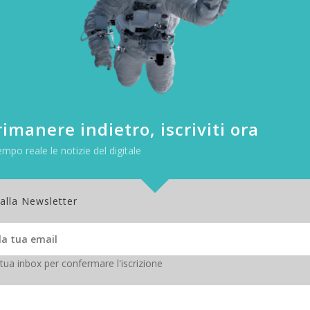
c
imanere indietro, iscriviti ora
empo reale le notizie del digitale
 alla Newsletter
 tua inbox per confermare l'iscrizione