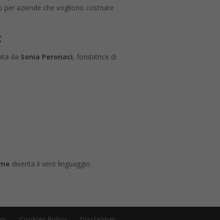
o per aziende che vogliono costruire
c
data da
Sonia Peronaci
, fondatrice di
eme
diventa il vero linguaggio
cy
Cookies Policy
Disclaimer