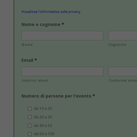
Visualizza l'informativa sulla privacy
Nome e cognome
*
Nome
Cognome
Email
*
Inserisci email
Conferma emai
Numero di persone per l'evento
*
da 10 a 20
da 20 a 30
da 30 a 50
da 50 a 100