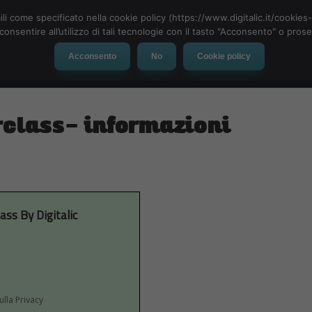
ili come specificato nella cookie policy (https://www.digitalic.it/cookie
cconsentire all’utilizzo di tali tecnologie con il tasto "Acconsento" o pro
Acconsento
No
Cookie policy
evice
Social Network
App
Automotive
Tech-News
rclass- informazioni
ass By Digitalic
ulla Privacy