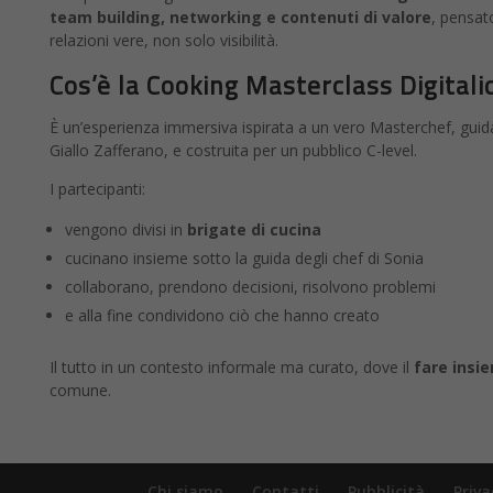
team building, networking e contenuti di valore
, pensat
relazioni vere, non solo visibilità.
Cos’è la Cooking Masterclass Digitali
È un’esperienza immersiva ispirata a un vero Masterchef, gui
Giallo Zafferano, e costruita per un pubblico C-level.
I partecipanti:
vengono divisi in
brigate di cucina
cucinano insieme sotto la guida degli chef di Sonia
collaborano, prendono decisioni, risolvono problemi
e alla fine condividono ciò che hanno creato
Il tutto in un contesto informale ma curato, dove il
fare insi
comune.
Chi siamo
Contatti
Pubblicità
Priva