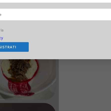
 la
cy
GISTRATI