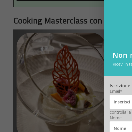
Cooking Masterclass con Digitali
Non r
Ricevi in t
Iscrizione
Email*
controlla la
Nome