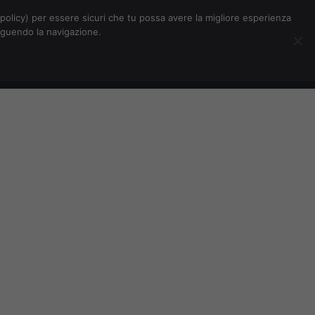
Chi siamo
Contatti
Pubblicità
s-policy) per essere sicuri che tu possa avere la migliore esperienza
seguendo la navigazione.
Eventi Digitalic
Cerca