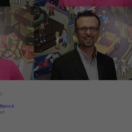
)
pico.it
rl