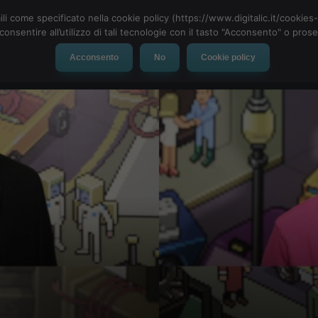
ili come specificato nella cookie policy (https://www.digitalic.it/cookie
cconsentire all’utilizzo di tali tecnologie con il tasto "Acconsento" o pro
Acconsento
No
Cookie policy
evice
Social Network
App
Automotive
Tech-News