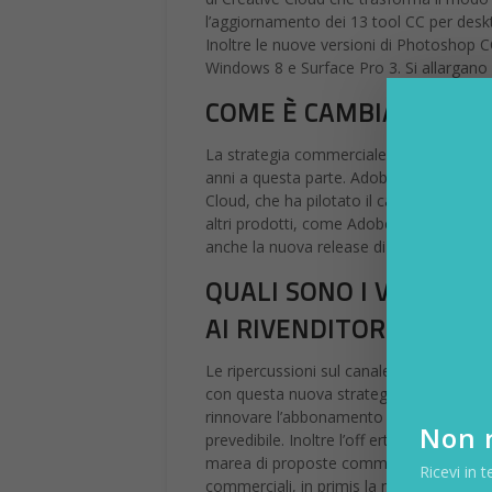
l’aggiornamento dei 13 tool CC per des
Inoltre le nuove versioni di Photoshop C
Windows 8 e Surface Pro 3. Si allargano a
COME È CAMBIATA L’O
La strategia commerciale Adobe e in part
anni a questa parte. Adobe sta cambiand
Cloud, che ha pilotato il cambiamento avve
altri prodotti, come Adobe Acrobat Pro 
anche la nuova release di Creative Clou
QUALI SONO I VANTAGG
AI RIVENDITORI?
Le ripercussioni sul canale di vendita sono 
con questa nuova strategia commerciale h
rinnovare l’abbonamento e instaurare quin
Non r
prevedibile. Inoltre l’off erta risulta se
marea di proposte commerciali diverse tr
Ricevi in t
commerciali, in primis la marginalità sull