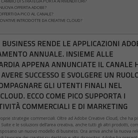
CAMBIO DI STRATEGIA PORTA AI RIVENDITORI?
NUOVA OFFERTA ADOBE?
 OFFERTI DA PICO AL CANALE?
NOVATIVE INTRODOTTE DA CREATIVE CLOUD?
 BUSINESS RENDE LE APPLICAZIONI ADO
NAMENTO ANNUALE. INSIEME ALLE
ARDIA APPENA ANNUNCIATE IL CANALE 
 AVERE SUCCESSO E SVOLGERE UN RUOL
OMPAGNARE GLI UTENTI FINALI NEL
 CLOUD. ECCO COME PICO SUPPORTA I
TIVITÀ COMMERCIALI E DI MARKETING
rie strategie commerciali. Oltre ad Adobe Creative Cloud, che ha pi
ite e le soluzioni dell’area creativa, anche tutti gli altri prodotti, co
sposano un nuovo modello di business. Ora arriva anche la nuova re
i lavorare dei creativi su desktop e altri dispositivi. Adobe ha presen