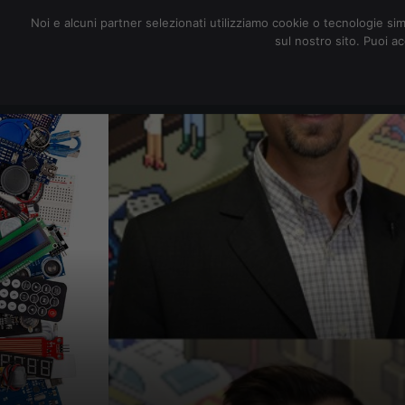
redazione@digitalic.it
Noi e alcuni partner selezionati utilizziamo cookie o tecnologie sim
sul nostro sito. Puoi a
Hardware & Software
D