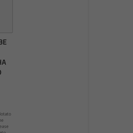
BE
HA
O
lotato
me
lease
tato