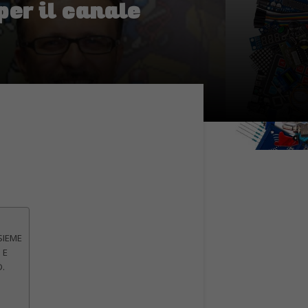
er il canale
SIEME
 E
.