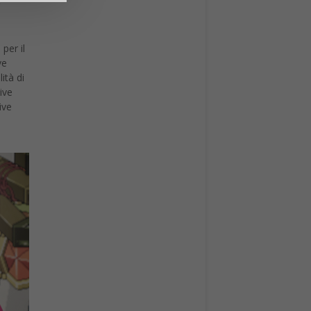
per il
ve
ità di
ive
ive
e