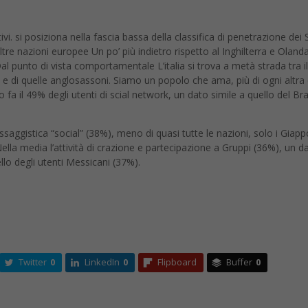
ttivi. si posiziona nella fascia bassa della classifica di penetrazione dei 
e nazioni europee Un po’ più indietro rispetto al Inghilterra e Oland
l punto di vista comportamentale L’italia si trova a metà strada tra il
 di quelle anglosassoni. Siamo un popolo che ama, più di ogni altra
o fa il 49% degli utenti di scial network, un dato simile a quello del Bra
messaggistica “social” (38%), meno di quasi tutte le nazioni, solo i Giap
lla media l’attività di crazione e partecipazione a Gruppi (36%), un d
llo degli utenti Messicani (37%).
Twitter
0
LinkedIn
0
Flipboard
Buffer
0