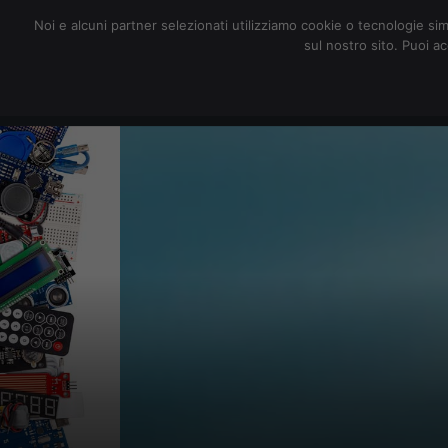
redazione@digitalic.it
Noi e alcuni partner selezionati utilizziamo cookie o tecnologie sim
sul nostro sito. Puoi a
Hardware & Software
D