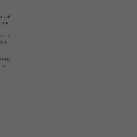
Social
a, ma
 cosa,
sile
ponesi
ato