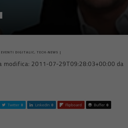
1
|
EVENTI DIGITALIC
,
TECH-NEWS
|
a modifica: 2011-07-29T09:28:03+00:00 da
Twitter
0
LinkedIn
0
Flipboard
Buffer
0