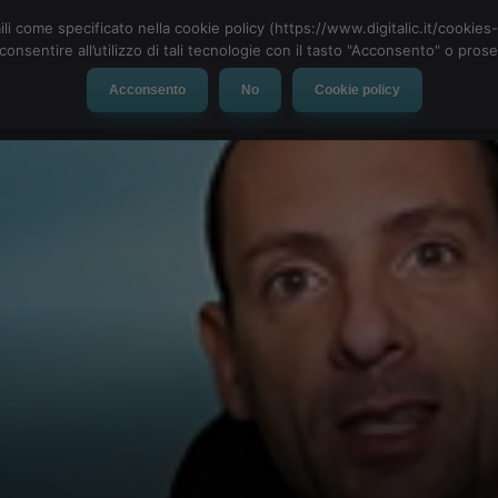
ili come specificato nella cookie policy (https://www.digitalic.it/cookie
cconsentire all’utilizzo di tali tecnologie con il tasto "Acconsento" o pro
Acconsento
No
Cookie policy
evice
Social Network
App
Automotive
Tech-News