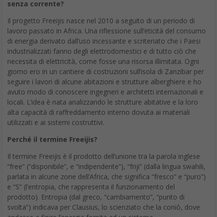
senza corrente?
Il progetto Freeijis nasce nel 2010 a seguito di un periodo di
lavoro passato in Africa. Una riflessione sull’eticità del consumo
di energia derivato dall’uso incessante e scriteriato che i Paesi
industrializzati fanno degli elettrodomestici e di tutto ciò che
necessita di elettricità, come fosse una risorsa illimitata. Ogni
giorno ero in un cantiere di costruzioni sull’isola di Zanzibar per
seguire i lavori di alcune abitazioni e strutture alberghiere e ho
avuto modo di conoscere ingegneri e architetti internazionali e
locali. L’idea è nata analizzando le strutture abitative e la loro
alta capacità di raffreddamento interno dovuta ai materiali
utilizzati e ai sistemi costruttivi.
Perché il termine Freeijis?
Il termine Freeijis è il prodotto dell’unione tra la parola inglese
“free” (“disponibile”, e “indipendente”), “friji” (dalla lingua swahili,
parlata in alcune zone dell’Africa, che significa “fresco” e “puro”)
e “S” (l’entropia, che rappresenta il funzionamento del
prodotto). Entropia (dal greco, “cambiamento”, “punto di
svolta”) indicava per Clausius, lo scienziato che la coniò, dove