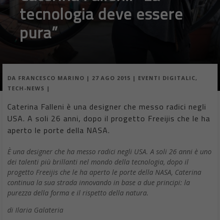
tecnologia deve essere
pura”
DA
FRANCESCO MARINO
|
27 AGO 2015
|
EVENTI DIGITALIC
,
TECH-NEWS
|
Caterina Falleni è una designer che messo radici negli
USA. A soli 26 anni, dopo il progetto Freeijis che le ha
aperto le porte della NASA.
È una designer che ha messo radici negli USA. A soli 26 anni è uno
dei talenti più brillanti nel mondo della tecnologia, dopo il
progetto Freeijis che le ha aperto le porte della NASA, Caterina
continua la sua strada innovando in base a due principi: la
purezza della forma e il rispetto della natura.
di Ilaria Galateria