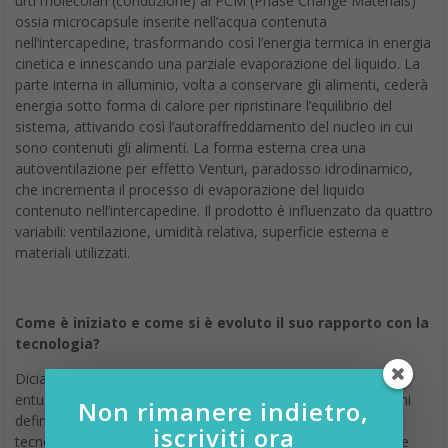
urti molecolari (conduzione) ai PCM (Phase Change Materials)
ossia microcapsule inserite nell’acqua contenuta
nell’intercapedine, trasformando così l’energia termica in energia
cinetica e innescando una parziale evaporazione del liquido. La
parte interna in alluminio, volta a conservare gli alimenti, cederà
energia sotto forma di calore per ripristinare l’equilibrio del
sistema, attivando così l’autoraffreddamento del nucleo in cui
sono contenuti gli alimenti. La forma esterna crea una
autoventilazione per effetto Venturi, paradosso idrodinamico,
che incrementa il processo di evaporazione del liquido
contenuto nell’intercapedine. Il prodotto è influenzato da quattro
variabili: ventilazione, umidità relativa, superficie esterna e
materiali utilizzati.
Come è iniziato e come si è evoluto il suo rapporto con la
tecnologia?
Diciamo che negli ultimi anni ho alternato picchi di grande
entusiasmo a picchi di allontanamento dalla tecnologia. Io mi
Non rimanere indietro,
definisco una early adopter di nuovi tech gadget e prodotti
iscriviti ora
tecnologici per curiosità, interesse personale e spesso anche