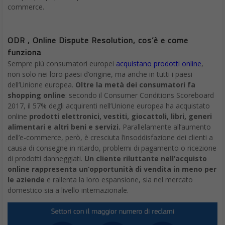
// digitalic © 2020 - Tutti i diritti
riservati - MMEDIA
Partita IVA 03339380135 - Reg. Trib. Milano
n. 409 del 21/7/2011 - ROC n. 21424 del
3/8/2011