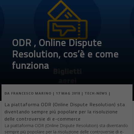
Francesco Marino
Giornalista esperto di tecnologia, da oltre 20
anni si occupa di innovazione, mondo digitale,
hardware, software e social. È stato direttore
editoriale della rivista scientifica Newton e ha lavorato per 11
anni al Gruppo Sole 24 Ore. È il fondatore e direttore
responsabile di Digitalic
Load More
Chi siamo
Contatti
Pubblicità
Privacy
Cookies Policy
Disclaimer