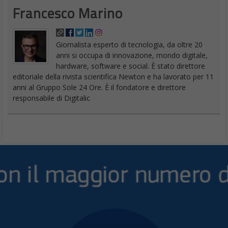
presenza nei risultati di ricerca. Dorsey ha anche reso chiaro
che, seppur è ottimista, non si illude che questi accorgimenti
risolveranno tutto.
“Questo non è un punto di arrivo”, ha detto, “dobbiamo essere
costantemente dieci passi avanti. Perché anche con un sistema
come questo, un nuovo modello, la gente capirà come
ingannarlo, sfruttarlo. ”