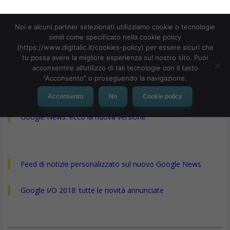
L’azienda ritiene che questi cambiamenti possano essere
efficaci, in particolare perché possono essere applicati a livello
globale, indipendentemente dal linguaggio, poiché sono
interamente basati sull’azione. “Non dipende dall’assumere più
persone”, ha detto Dorsey. “È un modello integrato nella rete.”
Twitter altre limitazioni in arrivo
Ha anche affermato che sono in arrivo altri cambiamenti a
Twitter lungo queste linee guida, ma non ha voluto descriverne
ulteriormente la roadmap.
L’azienda renderà facoltativi i nuovi filtri comportamentali e
saranno attivi per impostazione predefinita. Le persone saranno
in grado di attivarli o disattivarli con la funzione “Mostra tutto”
nella ricerca. Le modifiche inizieranno a essere presentate
questa settimana.
Le modifiche a Twitter hanno dunque lo scopo di ridurre la
portata di vari comportamenti inadeguati, dai tweet abusivi ai
truffatori che utilizzano account falsi per aumentare la loro