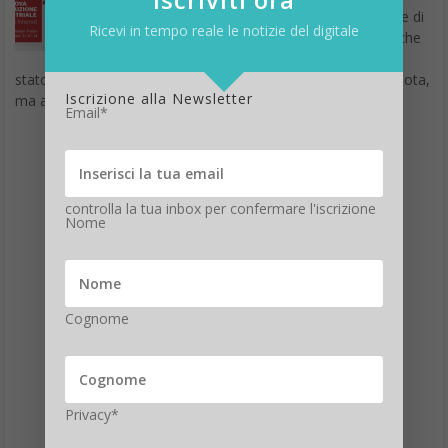
dell’anno, si tirano un po’ le somme di
Ricevi in tempo reale le notizie del digitale
tutti i trascorsi, siano essi positivi che
negativi. Se per certi versi il 2013 è
stato un anno ricco di numerosi eventi tecnologici degni di nota,
Iscrizione alla Newsletter
ma anche tanti Flop…
Email*
controlla la tua inbox per confermare l'iscrizione
Nome
Cognome
Privacy*