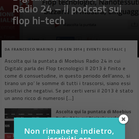
Radio 24 – il podcast sui
flop hi-tech
DA
FRANCESCO MARINO
|
29 GEN 2014
|
EVENTI DIGITALIC
|
Ascolta qui la puntata di Moebius Radio 24 in cui
Digitalc parla dei Flop tecnologici Il 2013 è finito e
come di consuetudine, in questo periodo dell’anno, si
tirano un po’ le somme di tutti i trascorsi, siano essi
positivi che negativi. Se per certi versi il 2013 è stato
un anno ricco di numerosi […]
Ascolta qui la puntata di Moebius
Radio 24 in cui Digitalc parla dei
Flop tecnologici
Non rimanere indietro,
Il 2013 è finito e come di
iscriviti ora
consuetudine, in questo periodo