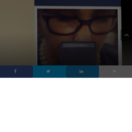
#MondoDigitalic – Le
foto dei lettori
DA
FRANCESCO MARINO
|
21 FEB 2013
|
TECH-NEWS
|